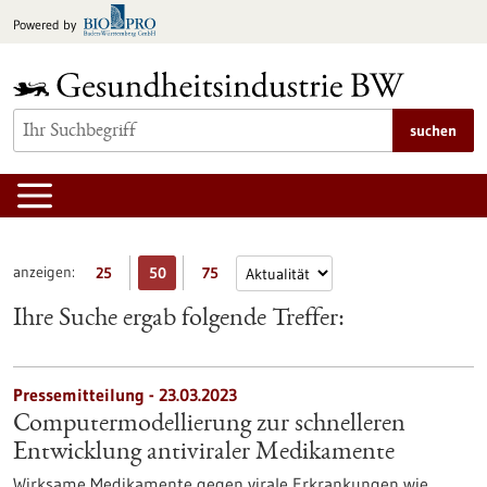
zum
Powered by
Inhalt
springen
suchen
anzeigen:
25
50
75
Ihre Suche ergab folgende Treffer:
Pressemitteilung - 23.03.2023
Computermodellierung zur schnelleren
Entwicklung antiviraler Medikamente
Wirksame Medikamente gegen virale Erkrankungen wie