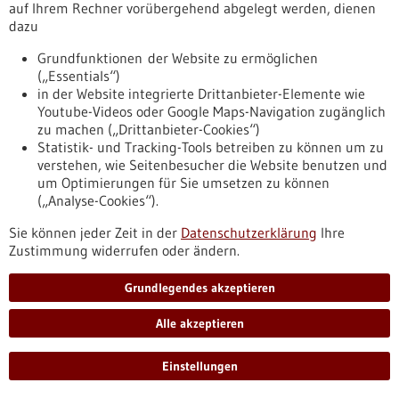
auf Ihrem Rechner vorübergehend abgelegt werden, dienen
Pressemitteilung - 09.02.2023
dazu
Nachhaltige Proteine und Nebenströme:
Grundfunktionen der Website zu ermöglichen
Forscherteam klärt auf
(„Essentials“)
Bei der Verarbeitung von Lebensmitteln fallen fast immer
in der Website integrierte Drittanbieter-Elemente wie
Reststoffe an, die eigentlich zu gut für die Tonne sind und
Youtube-Videos oder Google Maps-Navigation zugänglich
aus denen sich noch etwas anderes machen ließe. Die
zu machen („Drittanbieter-Cookies“)
Verwertung dieser sogenannten Nebenströme kann
Statistik- und Tracking-Tools betreiben zu können um zu
Lebensmittelverschwendung reduzieren und sogar zu einer
verstehen, wie Seitenbesucher die Website benutzen und
gesunden Ernährung beitragen, da sie immer noch
um Optimierungen für Sie umsetzen zu können
zahlreiche hochwertige Nährstoffe enthalten.
(„Analyse-Cookies“).
https://www.gesundheitsindustrie-
Sie können jeder Zeit in der
Datenschutzerklärung
Ihre
bw.de/fachbeitrag/pm/nachhaltige-proteine-und-
Zustimmung widerrufen oder ändern.
nebenstroeme-forscherteam-klaert-auf
Grundlegendes akzeptieren
Rezension - 09.02.2023
Alle akzeptieren
Einstellungen