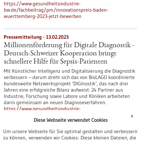
https://www.gesundheitsindustrie-
bw.de/fachbeitrag/pm/innovationspreis-baden-
wuerttemberg-2023-jetzt-bewerben
Pressemitteilung - 13.02.2023
Millionenförderung für Digitale Diagnostik -
Deutsch-Schweizer Kooperation bringt
schnellere Hilfe für Sepsis-Patienten
Mit Künstlicher Intelligenz und Digitalisierung die Diagnostik
verbessern – darum dreht sich das von BioLAGO koordinierte
bundesweite Netzwerksprojekt ‘DIGInostik‘, das nach drei
Jahren eine erfolgreiche Bilanz aufweist. 24 Partner aus
Industrie, Forschung sowie Labore und Kliniken arbeiteten
darin gemeinsam an neuen Diagnoseverfahren.
https://www.gesundheitsindustrie-
bw.de/fachbeitrag/pm/millionenfoerderung-fuer-digitale-
✕
Diese Webseite verwendet Cookies
diagnostik-deutsch-schweizer-kooperation-bringt-schnellere-
hilfe-fuer-sepsis-patienten
Um unsere Webseite für Sie optimal gestalten und verbessern
zu können, verwenden wir Cookies: Diese kleinen Dateien, die