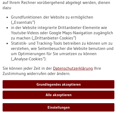
auf Ihrem Rechner vorübergehend abgelegt werden, dienen
dazu
Grundfunktionen der Website zu ermöglichen
(„Essentials“)
Corona-Schnelltest liefert Ergebnis nach 43
in der Website integrierte Drittanbieter-Elemente wie
Youtube-Videos oder Google Maps-Navigation zugänglich
Minuten
zu machen („Drittanbieter-Cookies“)
Einen Schnelltest, der am Ort der Probennahme in 43
Statistik- und Tracking-Tools betreiben zu können um zu
Minuten zeigt, ob sich ein Patient mit dem Coronavirus SARS-
verstehen, wie Seitenbesucher die Website benutzen und
CoV-2 infiziert hat, entwickelt das Hahn-Schickard-Institut
um Optimierungen für Sie umsetzen zu können
gemeinsam mit der Spindiag GmbH in Freiburg im Breisgau.
(„Analyse-Cookies“).
Der Schnelltest soll im vierten Quartal 2020 auf den Markt
kommen.
Sie können jeder Zeit in der
Datenschutzerklärung
Ihre
https://www.gesundheitsindustrie-
Zustimmung widerrufen oder ändern.
bw.de/fachbeitrag/aktuell/corona-schnelltest-liefert-
ergebnis-nach-43-minuten
Grundlegendes akzeptieren
Alle akzeptieren
Im Kampf gegen COVID-19 - 28.10.2020
Einstellungen