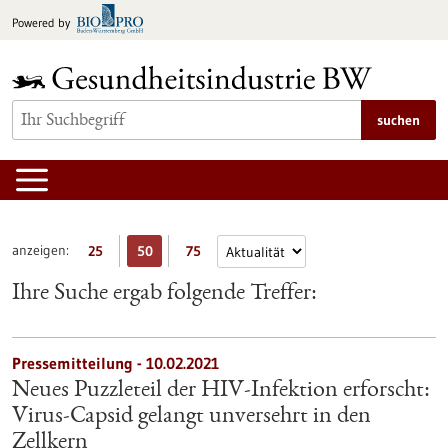
zum
Powered by
Inhalt
springen
suchen
anzeigen:
25
50
75
Ihre Suche ergab folgende Treffer:
Pressemitteilung - 10.02.2021
Neues Puzzleteil der HIV-Infektion erforscht:
Virus-Capsid gelangt unversehrt in den
Zellkern