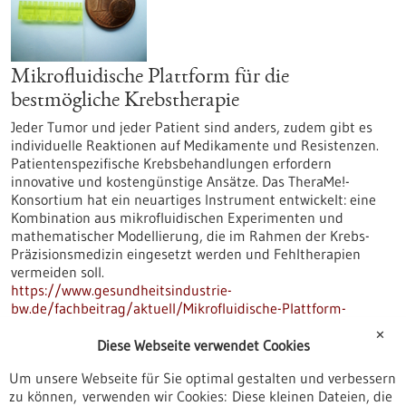
Mikrofluidische Plattform für die
bestmögliche Krebstherapie
Jeder Tumor und jeder Patient sind anders, zudem gibt es
individuelle Reaktionen auf Medikamente und Resistenzen.
Patientenspezifische Krebsbehandlungen erfordern
innovative und kostengünstige Ansätze. Das TheraMe!-
Konsortium hat ein neuartiges Instrument entwickelt: eine
Kombination aus mikrofluidischen Experimenten und
mathematischer Modellierung, die im Rahmen der Krebs-
Präzisionsmedizin eingesetzt werden und Fehltherapien
vermeiden soll.
https://www.gesundheitsindustrie-
bw.de/fachbeitrag/aktuell/Mikrofluidische-Plattform-
f%C3%BCr-die-bestm%C3%B6gliche-Krebstherapie
✕
Diese Webseite verwendet Cookies
Um unsere Webseite für Sie optimal gestalten und verbessern
SARS-CoV-2-Diagnostik aus BW - 04.11.2020
zu können, verwenden wir Cookies: Diese kleinen Dateien, die