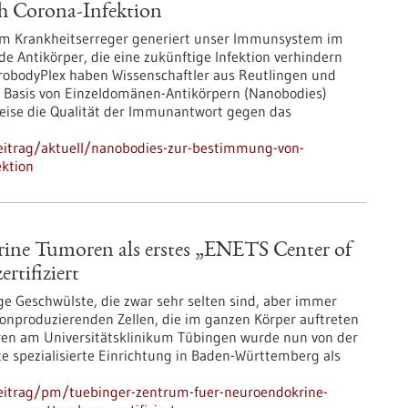
h Corona-Infektion
em Krankheitserreger generiert unser Immunsystem im
nde Antikörper, die eine zukünftige Infektion verhindern
obodyPlex haben Wissenschaftler aus Reutlingen und
f Basis von Einzeldomänen-Antikörpern (Nanobodies)
Weise die Qualität der Immunantwort gegen das
eitrag/aktuell/nanobodies-zur-bestimmung-von-
ektion
ine Tumoren als erstes „ENETS Center of
rtifiziert
e Geschwülste, die zwar sehr selten sind, aber immer
monproduzierenden Zellen, die im ganzen Körper auftreten
en am Universitätsklinikum Tübingen wurde nun von der
e spezialisierte Einrichtung in Baden-Württemberg als
eitrag/pm/tuebinger-zentrum-fuer-neuroendokrine-