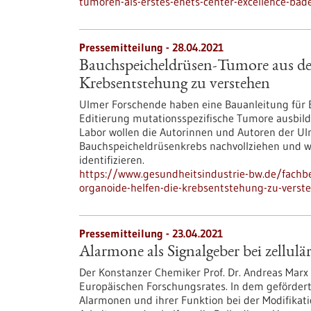
tumoren-als-erstes-enets-center-excellence-bad
Pressemitteilung - 28.04.2021
Bauchspeicheldrüsen-Tumore aus de
Krebsentstehung zu verstehen
Ulmer Forschende haben eine Bauanleitung für 
Editierung mutationsspezifische Tumore ausbild
Labor wollen die Autorinnen und Autoren der Ul
Bauchspeicheldrüsenkrebs nachvollziehen und w
identifizieren.
https://www.gesundheitsindustrie-bw.de/fach
organoide-helfen-die-krebsentstehung-zu-verst
Pressemitteilung - 23.04.2021
Alarmone als Signalgeber bei zellulä
Der Konstanzer Chemiker Prof. Dr. Andreas Marx
Europäischen Forschungsrates. In dem geförder
Alarmonen und ihrer Funktion bei der Modifikatio