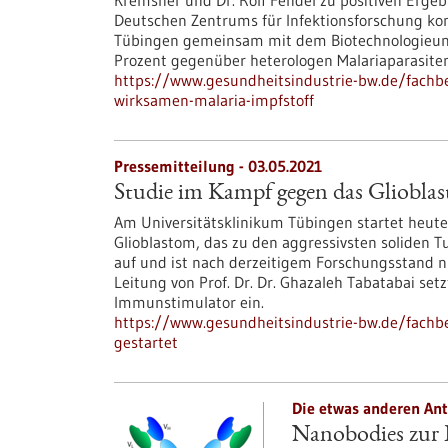
Kremsner und Dr. Rolf Fendel zu positiven Ergeb
Deutschen Zentrums für Infektionsforschung konn
Tübingen gemeinsam mit dem Biotechnologieunt
Prozent gegenüber heterologen Malariaparasiten
https://www.gesundheitsindustrie-bw.de/fachb
wirksamen-malaria-impfstoff
Pressemitteilung - 03.05.2021
Studie im Kampf gegen das Glioblas
Am Universitätsklinikum Tübingen startet heute
Glioblastom, das zu den aggressivsten soliden 
auf und ist nach derzeitigem Forschungsstand ni
Leitung von Prof. Dr. Dr. Ghazaleh Tabatabai set
Immunstimulator ein.
https://www.gesundheitsindustrie-bw.de/fachb
gestartet
Die etwas anderen Ant
Nanobodies zur 