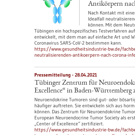
Antikörpern nac
Nach Kontakt mit ein
Idealfall neutralisiere
können. Mit dem Neutr
Tübingen ein hochspezifisches Testverfahren au
entwickelt, mit dem man auf einfache Art und 
Coronavirus SARS-CoV-2 bestimmen kann.
https://www.gesundheitsindustrie-bw.de/fachb
neutralisierenden-antikoerpern-nach-corona-inf
Pressemitteilung - 28.04.2021
Tübinger Zentrum für Neuroendokr
Excellence“ in Baden-Württemberg ze
Neuroendokrine Tumoren sind gut- oder bösartig
häufiger auftreten. Sie entwickeln sich aus hor
können. Das Zentrum für Neuroendokrine Tumor
European Neuroendocrine Tumor Society als erst
„Center of Excellence“ zertifiziert.
https://www.gesundheitsindustrie-bw.de/fachb