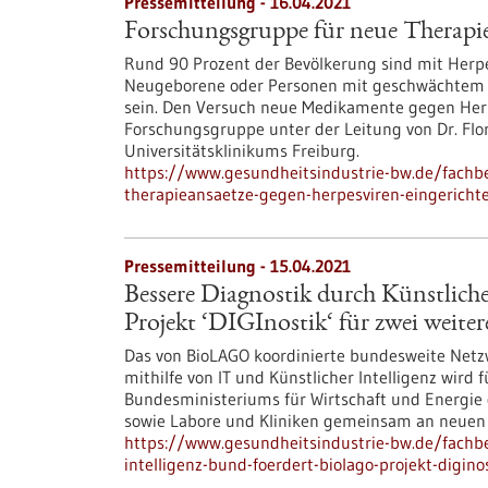
Pressemitteilung - 16.04.2021
Forschungsgruppe für neue Therapie
Rund 90 Prozent der Bevölkerung sind mit Herpes
Neugeborene oder Personen mit geschwächtem I
sein. Den Versuch neue Medikamente gegen Herp
Forschungsgruppe unter der Leitung von Dr. Flori
Universitätsklinikums Freiburg.
https://www.gesundheitsindustrie-bw.de/fachb
therapieansaetze-gegen-herpesviren-eingericht
Pressemitteilung - 15.04.2021
Bessere Diagnostik durch Künstlich
Projekt ‘DIGInostik‘ für zwei weiter
Das von BioLAGO koordinierte bundesweite Netzw
mithilfe von IT und Künstlicher Intelligenz wird
Bundesministeriums für Wirtschaft und Energie
sowie Labore und Kliniken gemeinsam an neuen
https://www.gesundheitsindustrie-bw.de/fachbe
intelligenz-bund-foerdert-biolago-projekt-digino