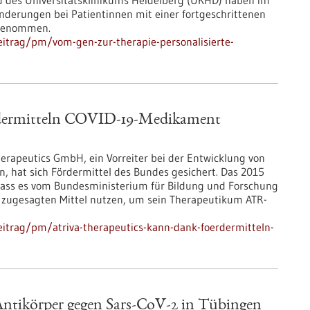
 des Universitätsklinikums Heidelberg (UKHD) haben im
derungen bei Patientinnen mit einer fortgeschrittenen
 genommen.
itrag/pm/vom-gen-zur-therapie-personalisierte-
rdermitteln COVID-19-Medikament
rapeutics GmbH, ein Vorreiter bei der Entwicklung von
n, hat sich Fördermittel des Bundes gesichert. Das 2015
ss es vom Bundesministerium für Bildung und Forschung
ie zugesagten Mittel nutzen, um sein Therapeutikum ATR-
itrag/pm/atriva-therapeutics-kann-dank-foerdermitteln-
Antikörper gegen Sars-CoV-2 in Tübingen