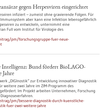
ansätze gegen Herpesviren eingerichtet
viren infiziert – zumeist ohne gravierende Folgen. Für
mmunsystem aber kann eine Infektion lebensgefährlich
esviren zu entwickeln, unternimmt eine
an Full vom Institut für Virologie des
eitrag/pm/forschungsgruppe-fuer-neue-
et
e Intelligenz: Bund fördert BioLAGO-
e Jahre
erk „DIGInostik“ zur Entwicklung innovativer Diagnostik
 für weitere zwei Jahre im ZIM-Programm des
 gefördert. Im Projekt arbeiten Unternehmen, Forschung
 Diagnoseverfahren.
itrag/pm/bessere-diagnostik-durch-kuenstliche-
stik-fuer-zwei-weitere-jahre