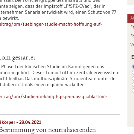
nissen. Die Forschergruppe des Instituts und des
te zeigen, dass der Impfstoff „PfSPZ-CVac“, der in
ernehmen Sanaria entwickelt wird, einen Schutz von 77
 bewirkt.
A
eitrag/pm/tuebinger-studie-macht-hoffnung-auf-
F
F
V
E
tom gestartet
 Phase I der klinischen Studie im Kampf gegen das
Tumoren gehört. Dieser Tumor tritt im Zentralnervensystem
cht heilbar. Das multidisziplinäre Studienteam unter der
zt dabei erstmals einen eigenentwickelten
eitrag/pm/studie-im-kampf-gegen-das-glioblastom-
ikörper - 29.04.2021
Bestimmung von neutralisierenden