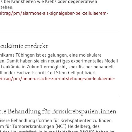
gs bei Krankheiten wie Krebs oder degenerativen
stehen.
itrag/pm/alarmone-als-signalgeber-bei-zellulaerem-
Leukämie entdeckt
inikums Tübingen ist es gelungen, eine molekulare
en. Damit haben sie ein neuartiges experimentelles Modell
t Leukämie in Zukunft ermöglicht, spezifischer behandelt
in der Fachzeitschrift Cell Stem Cell publiziert.
eitrag/pm/neue-ursache-zur-entstehung-von-leukaemie-
rte Behandlung für Brustkrebspatientinnen
äzisere Behandlungsformen für Krebspatienten zu finden.
um für Tumorerkrankungen (NCT) Heidelberg, des