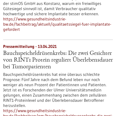
der stimOS GmbH aus Konstanz, warum ein freiwilliges
Gütesiegel sinnvoll ist, damit Verbraucher qualitativ
hochwertige und sichere Implantate besser erkennen.
https://www.gesundheitsindustrie-
bw.de/fachbeitrag/aktuell/qualitaetssiegel-fuer-implantate-
gefordert
Pressemitteilung - 13.04.2021
Bauchspeicheldrüsenkrebs: Die zwei Gesichter
von RINT1 Protein reguliert Überlebensdauer
bei Tumorpatienten
Bauchspeicheldrüsenkrebs hat eine überaus schlechte
Prognose: Fünf Jahre nach dem Befund leben nur noch
weniger als neun Prozent der Patientinnen und Patienten.
Jetzt ist es Forschenden der Ulmer Universitätsmedizin
gelungen, einen Zusammenhang zwischen dem zellulären
RINT1-Proteinlevel und der Überlebensdauer Betroffener
herzustellen.
https://www.gesundheitsindustrie-
bw.de/fachbeitrag/pm/bauchspeicheldruesenkrebs-die-zwei-