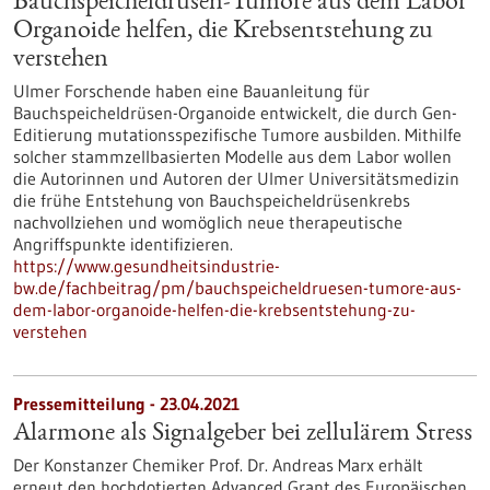
Bauchspeicheldrüsen-Tumore aus dem Labor
Organoide helfen, die Krebsentstehung zu
verstehen
Ulmer Forschende haben eine Bauanleitung für
Bauchspeicheldrüsen-Organoide entwickelt, die durch Gen-
Editierung mutationsspezifische Tumore ausbilden. Mithilfe
solcher stammzellbasierten Modelle aus dem Labor wollen
die Autorinnen und Autoren der Ulmer Universitätsmedizin
die frühe Entstehung von Bauchspeicheldrüsenkrebs
nachvollziehen und womöglich neue therapeutische
Angriffspunkte identifizieren.
https://www.gesundheitsindustrie-
bw.de/fachbeitrag/pm/bauchspeicheldruesen-tumore-aus-
dem-labor-organoide-helfen-die-krebsentstehung-zu-
verstehen
Pressemitteilung - 23.04.2021
Alarmone als Signalgeber bei zellulärem Stress
Der Konstanzer Chemiker Prof. Dr. Andreas Marx erhält
erneut den hochdotierten Advanced Grant des Europäischen