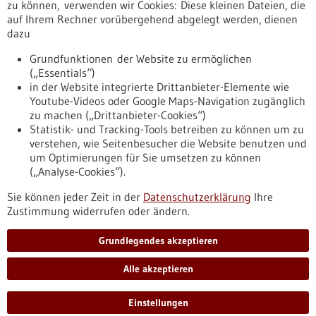
Erscheinungsdatum
zu können, verwenden wir Cookies: Diese kleinen Dateien, die
auf Ihrem Rechner vorübergehend abgelegt werden, dienen
dazu
zurücksetzen
Grundfunktionen der Website zu ermöglichen
(„Essentials“)
anzeigen
in der Website integrierte Drittanbieter-Elemente wie
Youtube-Videos oder Google Maps-Navigation zugänglich
zu machen („Drittanbieter-Cookies“)
Statistik- und Tracking-Tools betreiben zu können um zu
verstehen, wie Seitenbesucher die Website benutzen und
Nach oben
um Optimierungen für Sie umsetzen zu können
(„Analyse-Cookies“).
Sie können jeder Zeit in der
Datenschutzerklärung
Ihre
Informiert bleiben
Zustimmung widerrufen oder ändern.
Newsletter abonnieren
Grundlegendes akzeptieren
Alle akzeptieren
2026
©
Einstellungen