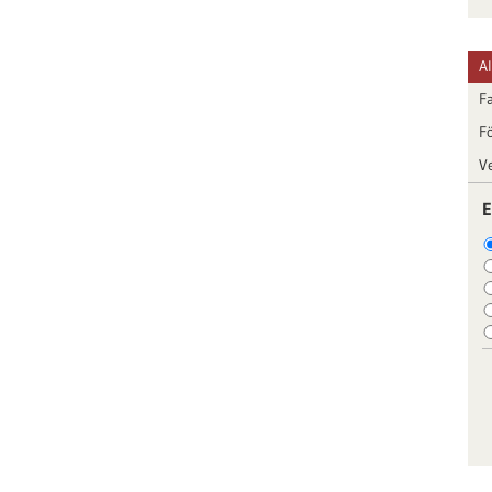
A
F
F
V
E