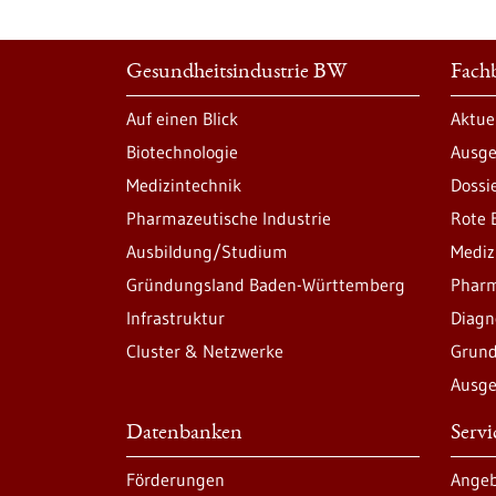
Gesundheitsindustrie BW
Fachb
Auf einen Blick
Aktue
Biotechnologie
Ausge
Medizintechnik
Dossi
Pharmazeutische Industrie
Rote 
Ausbildung/Studium
Mediz
Gründungsland Baden-Württemberg
Pharm
Infrastruktur
Diagn
Cluster & Netzwerke
Grund
Ausge
Datenbanken
Serv
Förderungen
Angeb