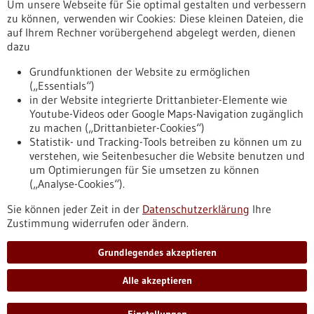
Um unsere Webseite für Sie optimal gestalten und verbessern
Erscheinungsdatum
zu können, verwenden wir Cookies: Diese kleinen Dateien, die
auf Ihrem Rechner vorübergehend abgelegt werden, dienen
dazu
zurücksetzen
Grundfunktionen der Website zu ermöglichen
(„Essentials“)
anzeigen
in der Website integrierte Drittanbieter-Elemente wie
Youtube-Videos oder Google Maps-Navigation zugänglich
zu machen („Drittanbieter-Cookies“)
Statistik- und Tracking-Tools betreiben zu können um zu
verstehen, wie Seitenbesucher die Website benutzen und
Nach oben
um Optimierungen für Sie umsetzen zu können
(„Analyse-Cookies“).
Sie können jeder Zeit in der
Datenschutzerklärung
Ihre
Informiert bleiben
Zustimmung widerrufen oder ändern.
Newsletter abonnieren
Grundlegendes akzeptieren
Alle akzeptieren
2026
©