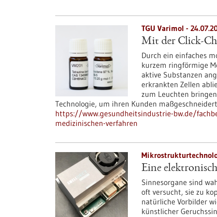
TGU Varimol - 24.07.2
Mit der Click-C
Durch ein einfaches m
kurzem ringförmige Mo
aktive Substanzen ang
erkrankten Zellen abli
zum Leuchten bringen.
Technologie, um ihren Kunden maßgeschneidert
https://www.gesundheitsindustrie-bw.de/fachbe
medizinischen-verfahren
Mikrostrukturtechnolo
Eine elektronisc
Sinnesorgane sind wah
oft versucht, sie zu k
natürliche Vorbilder w
künstlicher Geruchssi