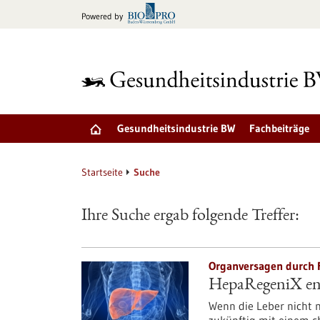
zum
Powered by
Inhalt
springen
Gesundheitsindustrie BW
Fachbeiträge
Startseite
Suche
Ihre Suche ergab folgende Treffer:
Organversagen durch F
HepaRegeniX ent
Wenn die Leber nicht m