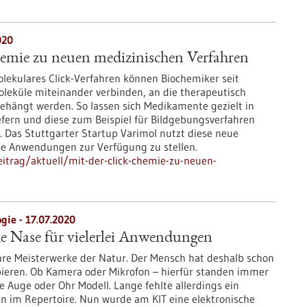
020
hemie zu neuen medizinischen Verfahren
olekulares Click-Verfahren können Biochemiker seit
leküle miteinander verbinden, an die therapeutisch
ehängt werden. So lassen sich Medikamente gezielt in
efern und diese zum Beispiel für Bildgebungsverfahren
 Das Stuttgarter Startup Varimol nutzt diese neue
e Anwendungen zur Verfügung zu stellen.
itrag/aktuell/mit-der-click-chemie-zu-neuen-
gie - 17.07.2020
he Nase für vielerlei Anwendungen
re Meisterwerke der Natur. Der Mensch hat deshalb schon
opieren. Ob Kamera oder Mikrofon – hierfür standen immer
ie Auge oder Ohr Modell. Lange fehlte allerdings ein
nn im Repertoire. Nun wurde am KIT eine elektronische