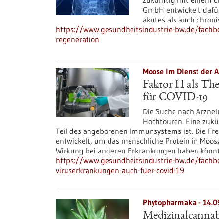
zukünftig mit einem c
GmbH entwickelt dafür
akutes als auch chron
https://www.gesundheitsindustrie-bw.de/fachbei
regeneration
Moose im Dienst der A
Faktor H als The
für COVID-19
Die Suche nach Arznei
Hochtouren. Eine zukün
Teil des angeborenen Immunsystems ist. Die Fre
entwickelt, um das menschliche Protein in Moosz
Wirkung bei anderen Erkrankungen haben könnte,
https://www.gesundheitsindustrie-bw.de/fachbei
viruserkrankungen-auch-fuer-covid-19
Phytopharmaka - 14.0
Medizinalcannabi