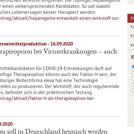
hemischen Wirkstoff eingreifen. Die Tübinger HepaRegeniX
 einen vielversprechenden Kandidaten. So soll sowohl
isches Leberversagen besser therapiert werden.
trag/aktuell/heparegenix-entwickelt-einen-wirkstoff-zur-
A
F
F
rzneimittelproduktion - 16.09.2020
V
rapieoption bei Viruserkrankungen – auch
E
mittelkandidaten für COVID-19-Erkrankungen läuft auf
ftige Therapieoption könnte auch der Faktor H sein, der
iburger Biotechfirma eleva hat eine Technologie
ellen zu produzieren. Der Wirkstoff, der auch regulierende
 befindet sich in der präklinischen Testung.
trag/aktuell/faktor-h-als-therapieoption-bei-
9.2020
s soll in Deutschland heimisch werden