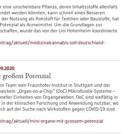
 eine unscheinbare Pflanze, deren Inhaltsstoffe allenfalls
endet werden könnten, kann schnell eines Besseren
der Nutzung als Rohstoff für Textilien oder Baustoffe, hat
 Potenzial als Arzneimittel. Um die Grundlagen zur
schaffen, wurde das von der Uni Hohenheim koordinierte
itrag/aktuell/medizinalcannabis-soll-deutschland-
09.2020
 großem Potenzial
sein Team vom Fraunhofer-Institut in Stuttgart und der
twickeln „Organ-on-a-Chip“ (OoC) Mikrofluidik-Systeme –
eller Einheiten von Organgeweben. OoC sind vielfältig in
 in der klinischen Forschung und Anwendung nutzbar, wo
uch auf der Suche nach Wirkstoffen gegen COVID-19 sind
itrag/aktuell/mini-organe-mit-grossem-potenzial