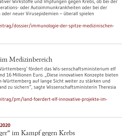
ativer Wirkstoffe und Impfungen gegen Krebs, ob bei der
rations- oder Autoimmunkrankheiten oder bei der
oder neuer Virusepidemien – überall spielen
itrag/dossier/immunologie-der-spitze-medizinischen-
e im Medizinbereich
ürttemberg‘ fördert das Wis-senschaftsministerium elf
d 16 Millionen Euro. „Diese innovativen Konzepte bieten
n-Württemberg auf lange Sicht weiter zu stärken und
nd zu sichern“, sagte Wissenschaftsministerin Theresia
trag/pm/land-foerdert-elf-innovative-projekte-im-
.2020
ager“ im Kampf gegen Krebs