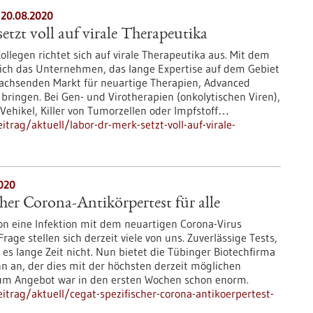
 20.08.2020
etzt voll auf virale Therapeutika
ollegen richtet sich auf virale Therapeutika aus. Mit dem
sich das Unternehmen, das lange Expertise auf dem Gebiet
 wachsenden Markt für neuartige Therapien, Advanced
 bringen. Bei Gen- und Virotherapien (onkolytischen Viren),
 Vehikel, Killer von Tumorzellen oder Impfstoff…
rag/aktuell/labor-dr-merk-setzt-voll-auf-virale-
020
her Corona-Antikörpertest für alle
hon eine Infektion mit dem neuartigen Corona-Virus
age stellen sich derzeit viele von uns. Zuverlässige Tests,
 es lange Zeit nicht. Nun bietet die Tübinger Biotechfirma
n an, der dies mit der höchsten derzeit möglichen
zum Angebot war in den ersten Wochen schon enorm.
trag/aktuell/cegat-spezifischer-corona-antikoerpertest-