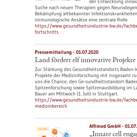
der Entwicklung innov
Suche nach neuen Therapien gegen Neurodegene
Bekämpfung altbekannter Infektionskrankheiten 
immunologische Ansätze eine zentrale Rolle.
https://www.gesundheitsindustrie-bw.de/fachbe
fortschritts
Pressemitteilung - 01.07.2020
Land fördert elf innovative Projekt
Zur Stärkung des Gesundheitsstandorts Baden-W
Projekte der Medizinforschung mit insgesamt run
uns die Chance, den Ge-sundheitsstandort Bade
Spitzenforschung sowie Spitzenausbildung im La
Bauer am Mittwoch (1. Juli) in Stuttgart.
https://www.gesundheitsindustrie-bw.de/fachbei
medizinbereich
Affimed GmbH - 01.07
„Innate cell eng