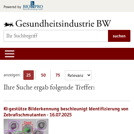
zum
Powered by
Inhalt
springen
suchen
anzeigen:
25
50
75
Ihre Suche ergab folgende Treffer:
KI-gestütze Bilderkennung beschleunigt Identifizierung von
Zebrafischmutanten - 16.07.2025