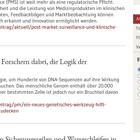
e (PMS) ist weit mehr als eine regulatorische Pflicht.
rheit und die Leistung von Medizinprodukten im klinischen
d-Daten, Feedbackbögen und Marktbeobachtung können
A
rüh erkannt und Innovation ermöglicht werden.
trag/aktuell/post-market-surveillance-und-klinische-
F
F
V
E
 Forschern dabei, die Logik der
logie, um Hunderte von DNA-Sequenzen auf ihre Wirkung
rsuchen. Das menschliche Genom enthält über 20.000
er bestimmten Zelle ist jedoch nur ein Bruchteil davon
itrag/pm/ein-neues-genetisches-werkzeug-hilft-
fzudecken