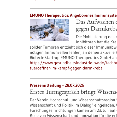
EMUNO Therapeutics: Angeborenes Immunsystem 
Das Aufwachen d
gegen Darmkreb
Die Mobilisierung des
Inhibitoren hat die Kr
solider Tumoren entzieht sich dieser Immunabweh
nötigen Immunzellen fehlen, an denen aktuelle 
Biotech-Start-up EMUNO Therapeutics GmbH an
https://www.gesundheitsindustrie-bw.de/fachb
tueroeffner-im-kampf-gegen-darmkrebs
Pressemitteilung - 28.07.2026
Erstes Turmgespräch bringt Wissen
Der Verein Hochschul- und Wissenschaftsregion 
Wissenschaft und Politik im Dialog“ eingeladen. 
Forschungseinrichtungen kamen am 23. Juli au
Rolle von Wissenschaft und Innovation für die e