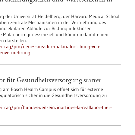
n Sicherungsseilen und Warteschleifen in
g der Universität Heidelberg, der Harvard Medical School
aben zentrale Mechanismen in der Vermehrung des
molekularen Abläufe zur Bildung infektiöser
ie Malariaerreger essenziell und könnten damit einen
n darstellen.
eitrag/pm/neues-aus-der-malariaforschung-von-
itenvermehrung
or für Gesundheits­versorgung startet
 am Bosch Health Campus öffnet sich für externe
 regulatorisch sicher in die Gesundheitsversorgung zu
itrag/pm/bundesweit-einzigartiges-ki-reallabor-fuer-