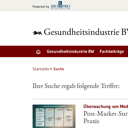
zum
Powered by
Inhalt
springen
Gesundheitsindustrie BW
Fachbeiträge
Startseite
Suche
Ihre Suche ergab folgende Treffer:
Überwachung von Medi
Post-Market-Surv
Praxis