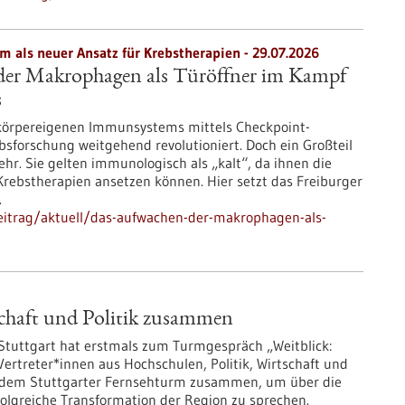
als neuer Ansatz für Krebstherapien - 29.07.2026
er Makrophagen als Türöffner im Kampf
s
 körpereigenen Immunsystems mittels Checkpoint-
ebsforschung weitgehend revolutioniert. Doch ein Großteil
r. Sie gelten immunologisch als „kalt“, da ihnen die
Krebstherapien ansetzen können. Hier setzt das Freiburger
.
eitrag/aktuell/das-aufwachen-der-makrophagen-als-
schaft und Politik zusammen
Stuttgart hat erstmals zum Turmgespräch „Weitblick:
Vertreter*innen aus Hochschulen, Politik, Wirtschaft und
f dem Stuttgarter Fernsehturm zusammen, um über die
rfolgreiche Transformation der Region zu sprechen.