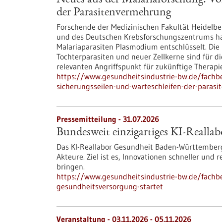
Neues aus der Malariaforschung: Vo
der Parasitenvermehrung
Forschende der Medizinischen Fakultät Heidelber
und des Deutschen Krebsforschungszentrums h
Malariaparasiten Plasmodium entschlüsselt. Die 
Tochterparasiten und neuer Zellkerne sind für d
relevanten Angriffspunkt für zukünftige Therapie
https://www.gesundheitsindustrie-bw.de/fachb
sicherungsseilen-und-warteschleifen-der-paras
Pressemitteilung - 31.07.2026
Bundesweit einzigartiges KI-Reallab
Das KI-Reallabor Gesundheit Baden-Württemberg
Akteure. Ziel ist es, Innovationen schneller und
bringen.
https://www.gesundheitsindustrie-bw.de/fachbe
gesundheitsversorgung-startet
Veranstaltung -
03.11.2026
-
05.11.2026