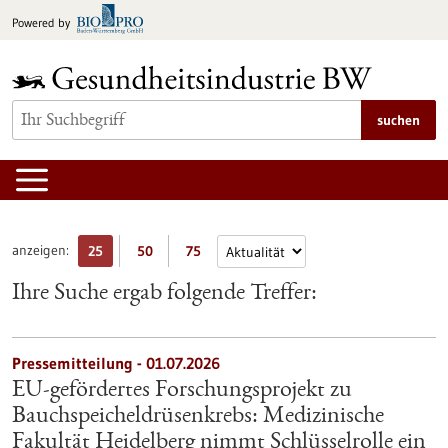
zum
Powered by
Inhalt
springen
suchen
anzeigen:
25
50
75
Ihre Suche ergab folgende Treffer:
Pressemitteilung - 01.07.2026
EU-gefördertes Forschungsprojekt zu
Bauchspeicheldrüsenkrebs: Medizinische
Fakultät Heidelberg nimmt Schlüsselrolle ein