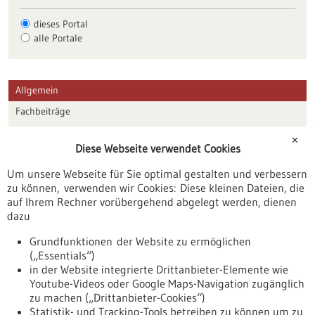
dieses Portal
alle Portale
Allgemein
Fachbeiträge
Förderungen
✕
Diese Webseite verwendet Cookies
Veranstaltungen
Um unsere Webseite für Sie optimal gestalten und verbessern
Erscheinungsdatum
zu können, verwenden wir Cookies: Diese kleinen Dateien, die
auf Ihrem Rechner vorübergehend abgelegt werden, dienen
dazu
zurücksetzen
Grundfunktionen der Website zu ermöglichen
(„Essentials“)
anzeigen
in der Website integrierte Drittanbieter-Elemente wie
Youtube-Videos oder Google Maps-Navigation zugänglich
zu machen („Drittanbieter-Cookies“)
Statistik- und Tracking-Tools betreiben zu können um zu