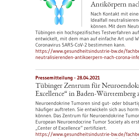
Antikörpern nac
Nach Kontakt mit ein
Idealfall neutralisiere
können. Mit dem Neutr
Tübingen ein hochspezifisches Testverfahren au
entwickelt, mit dem man auf einfache Art und 
Coronavirus SARS-CoV-2 bestimmen kann.
https://www.gesundheitsindustrie-bw.de/fachb
neutralisierenden-antikoerpern-nach-corona-inf
Pressemitteilung - 28.04.2021
Tübinger Zentrum für Neuroendokr
Excellence“ in Baden-Württemberg ze
Neuroendokrine Tumoren sind gut- oder bösartig
häufiger auftreten. Sie entwickeln sich aus hor
können. Das Zentrum für Neuroendokrine Tumor
European Neuroendocrine Tumor Society als erst
„Center of Excellence“ zertifiziert.
https://www.gesundheitsindustrie-bw.de/fachb