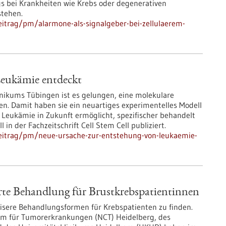
gs bei Krankheiten wie Krebs oder degenerativen
stehen.
itrag/pm/alarmone-als-signalgeber-bei-zellulaerem-
Leukämie entdeckt
inikums Tübingen ist es gelungen, eine molekulare
en. Damit haben sie ein neuartiges experimentelles Modell
t Leukämie in Zukunft ermöglicht, spezifischer behandelt
in der Fachzeitschrift Cell Stem Cell publiziert.
eitrag/pm/neue-ursache-zur-entstehung-von-leukaemie-
rte Behandlung für Brustkrebspatientinnen
äzisere Behandlungsformen für Krebspatienten zu finden.
um für Tumorerkrankungen (NCT) Heidelberg, des