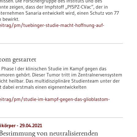
nissen. Die Forschergruppe des Instituts und des
te zeigen, dass der Impfstoff „PfSPZ-CVac“, der in
ernehmen Sanaria entwickelt wird, einen Schutz von 77
 bewirkt.
eitrag/pm/tuebinger-studie-macht-hoffnung-auf-
tom gestartet
 Phase I der klinischen Studie im Kampf gegen das
Tumoren gehört. Dieser Tumor tritt im Zentralnervensystem
cht heilbar. Das multidisziplinäre Studienteam unter der
zt dabei erstmals einen eigenentwickelten
eitrag/pm/studie-im-kampf-gegen-das-glioblastom-
ikörper - 29.04.2021
Bestimmung von neutralisierenden