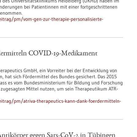
 des Universitätsklinikums Heidelberg (UKHD) haben im
derungen bei Patientinnen mit einer fortgeschrittenen
 genommen.
itrag/pm/vom-gen-zur-therapie-personalisierte-
rdermitteln COVID-19-Medikament
rapeutics GmbH, ein Vorreiter bei der Entwicklung von
n, hat sich Fördermittel des Bundes gesichert. Das 2015
ss es vom Bundesministerium für Bildung und Forschung
ie zugesagten Mittel nutzen, um sein Therapeutikum ATR-
itrag/pm/atriva-therapeutics-kann-dank-foerdermitteln-
Antikörper gegen Sars-CoV-2 in Tübingen