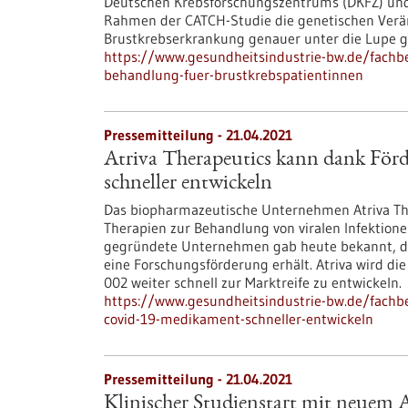
Deutschen Krebsforschungszentrums (DKFZ) und
Rahmen der CATCH-Studie die genetischen Verän
Brustkrebserkrankung genauer unter die Lupe
https://www.gesundheitsindustrie-bw.de/fachbe
behandlung-fuer-brustkrebspatientinnen
Pressemitteilung - 21.04.2021
Atriva Therapeutics kann dank Fö
schneller entwickeln
Das biopharmazeutische Unternehmen Atriva The
Therapien zur Behandlung von viralen Infektione
gegründete Unternehmen gab heute bekannt, da
eine Forschungsförderung erhält. Atriva wird d
002 weiter schnell zur Marktreife zu entwickeln.
https://www.gesundheitsindustrie-bw.de/fachbe
covid-19-medikament-schneller-entwickeln
Pressemitteilung - 21.04.2021
Klinischer Studienstart mit neuem 