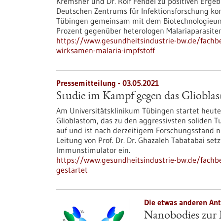
Kremsner und Dr. Rolf Fendel zu positiven Ergeb
Deutschen Zentrums für Infektionsforschung konn
Tübingen gemeinsam mit dem Biotechnologieunt
Prozent gegenüber heterologen Malariaparasiten
https://www.gesundheitsindustrie-bw.de/fachb
wirksamen-malaria-impfstoff
Pressemitteilung - 03.05.2021
Studie im Kampf gegen das Glioblas
Am Universitätsklinikum Tübingen startet heute
Glioblastom, das zu den aggressivsten soliden 
auf und ist nach derzeitigem Forschungsstand ni
Leitung von Prof. Dr. Dr. Ghazaleh Tabatabai set
Immunstimulator ein.
https://www.gesundheitsindustrie-bw.de/fachb
gestartet
Die etwas anderen Ant
Nanobodies zur 