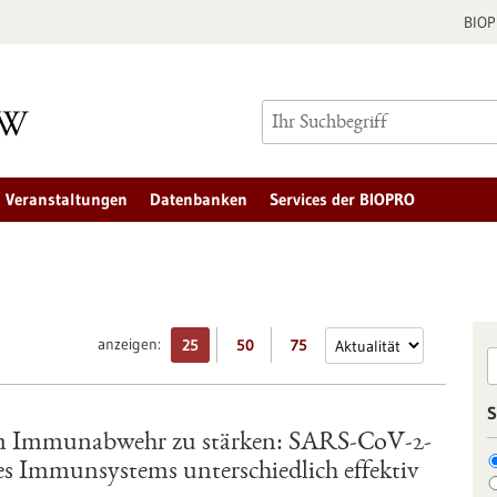
BIO
Veranstaltungen
Datenbanken
Services der BIOPRO
anzeigen:
25
50
75
S
 um Immunabwehr zu stärken: SARS-CoV-2-
es Immunsystems unterschiedlich effektiv