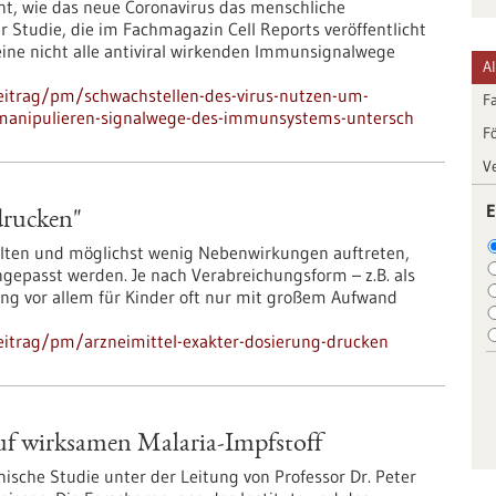
t, wie das neue Coronavirus das menschliche
r Studie, die im Fachmagazin Cell Reports veröffentlicht
teine nicht alle antiviral wirkenden Immunsignalwege
A
eitrag/pm/schwachstellen-des-virus-nutzen-um-
F
-manipulieren-signalwege-des-immunsystems-untersch
F
V
E
drucken"
alten und möglichst wenig Nebenwirkungen auftreten,
gepasst werden. Je nach Verabreichungsform – z.B. als
ung vor allem für Kinder oft nur mit großem Aufwand
eitrag/pm/arzneimittel-exakter-dosierung-drucken
f wirksamen Malaria-Impfstoff
nische Studie unter der Leitung von Professor Dr. Peter