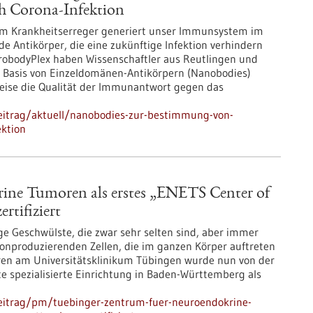
h Corona-Infektion
em Krankheitserreger generiert unser Immunsystem im
nde Antikörper, die eine zukünftige Infektion verhindern
obodyPlex haben Wissenschaftler aus Reutlingen und
f Basis von Einzeldomänen-Antikörpern (Nanobodies)
Weise die Qualität der Immunantwort gegen das
eitrag/aktuell/nanobodies-zur-bestimmung-von-
ektion
ine Tumoren als erstes „ENETS Center of
rtifiziert
e Geschwülste, die zwar sehr selten sind, aber immer
monproduzierenden Zellen, die im ganzen Körper auftreten
en am Universitätsklinikum Tübingen wurde nun von der
e spezialisierte Einrichtung in Baden-Württemberg als
eitrag/pm/tuebinger-zentrum-fuer-neuroendokrine-