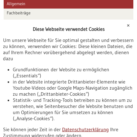
Allgemein
Fachbeiträge
Förderungen
✕
Diese Webseite verwendet Cookies
Veranstaltungen
Um unsere Webseite für Sie optimal gestalten und verbessern
Erscheinungsdatum
zu können, verwenden wir Cookies: Diese kleinen Dateien, die
auf Ihrem Rechner vorübergehend abgelegt werden, dienen
dazu
zurücksetzen
Grundfunktionen der Website zu ermöglichen
(„Essentials“)
anzeigen
in der Website integrierte Drittanbieter-Elemente wie
Youtube-Videos oder Google Maps-Navigation zugänglich
zu machen („Drittanbieter-Cookies“)
Statistik- und Tracking-Tools betreiben zu können um zu
verstehen, wie Seitenbesucher die Website benutzen und
Nach oben
um Optimierungen für Sie umsetzen zu können
(„Analyse-Cookies“).
Sie können jeder Zeit in der
Datenschutzerklärung
Ihre
Informiert bleiben
Zustimmung widerrufen oder ändern.