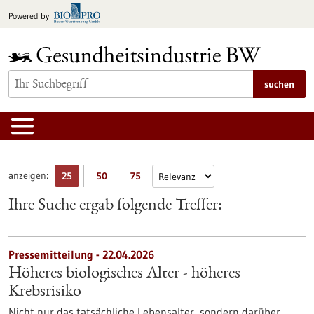
zum
Powered by
Inhalt
springen
suchen
anzeigen:
25
50
75
Ihre Suche ergab folgende Treffer:
Pressemitteilung - 22.04.2026
Höheres biologisches Alter - höheres
Krebsrisiko
Nicht nur das tatsächliche Lebensalter, sondern darüber