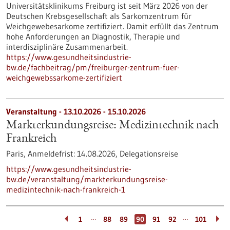
Universitätsklinikums Freiburg ist seit März 2026 von der
Deutschen Krebsgesellschaft als Sarkomzentrum für
Weichgewebesarkome zertifiziert. Damit erfüllt das Zentrum
hohe Anforderungen an Diagnostik, Therapie und
interdisziplinäre Zusammenarbeit.
https://www.gesundheitsindustrie-
bw.de/fachbeitrag/pm/freiburger-zentrum-fuer-
weichgewebssarkome-zertifiziert
Veranstaltung -
13.10.2026
-
15.10.2026
Markterkundungsreise: Medizintechnik nach
Frankreich
Paris,
Anmeldefrist:
14.08.2026,
Delegationsreise
https://www.gesundheitsindustrie-
bw.de/veranstaltung/markterkundungsreise-
medizintechnik-nach-frankreich-1
…
…
1
88
89
90
91
92
101