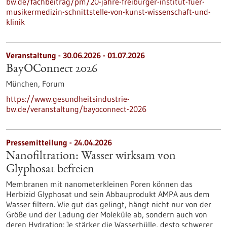
bw.de/fachbeitrag/pm/20-jahre-freiburger-institut-fuer-
musikermedizin-schnittstelle-von-kunst-wissenschaft-und-
klinik
Veranstaltung -
30.06.2026
-
01.07.2026
BayOConnect 2026
München,
Forum
https://www.gesundheitsindustrie-
bw.de/veranstaltung/bayoconnect-2026
Pressemitteilung - 24.04.2026
Nanofiltration: Wasser wirksam von
Glyphosat befreien
Membranen mit nanometerkleinen Poren können das
Herbizid Glyphosat und sein Abbauprodukt AMPA aus dem
Wasser filtern. Wie gut das gelingt, hängt nicht nur von der
Größe und der Ladung der Moleküle ab, sondern auch von
deren Hydration: Je stärker die Wasserhülle, desto schwerer