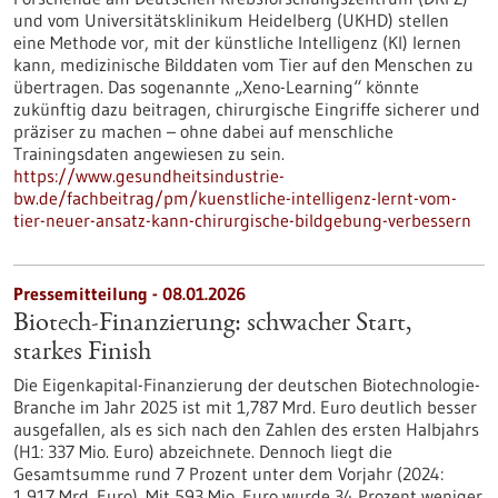
und vom Universitätsklinikum Heidelberg (UKHD) stellen
eine Methode vor, mit der künstliche Intelligenz (KI) lernen
kann, medizinische Bilddaten vom Tier auf den Menschen zu
übertragen. Das sogenannte „Xeno-Learning“ könnte
zukünftig dazu beitragen, chirurgische Eingriffe sicherer und
präziser zu machen – ohne dabei auf menschliche
Trainingsdaten angewiesen zu sein.
https://www.gesundheitsindustrie-
bw.de/fachbeitrag/pm/kuenstliche-intelligenz-lernt-vom-
tier-neuer-ansatz-kann-chirurgische-bildgebung-verbessern
Pressemitteilung - 08.01.2026
Biotech-Finanzierung: schwacher Start,
starkes Finish
Die Eigenkapital-Finanzierung der deutschen Biotechnologie-
Branche im Jahr 2025 ist mit 1,787 Mrd. Euro deutlich besser
ausgefallen, als es sich nach den Zahlen des ersten Halbjahrs
(H1: 337 Mio. Euro) abzeichnete. Dennoch liegt die
Gesamtsumme rund 7 Prozent unter dem Vorjahr (2024:
1,917 Mrd. Euro). Mit 593 Mio. Euro wurde 34 Prozent weniger