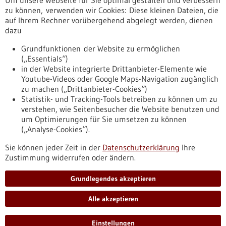
Um unsere Webseite für Sie optimal gestalten und verbessern
Erscheinungsdatum
zu können, verwenden wir Cookies: Diese kleinen Dateien, die
auf Ihrem Rechner vorübergehend abgelegt werden, dienen
dazu
zurücksetzen
Grundfunktionen der Website zu ermöglichen
(„Essentials“)
anzeigen
in der Website integrierte Drittanbieter-Elemente wie
Youtube-Videos oder Google Maps-Navigation zugänglich
zu machen („Drittanbieter-Cookies“)
Statistik- und Tracking-Tools betreiben zu können um zu
verstehen, wie Seitenbesucher die Website benutzen und
Nach oben
um Optimierungen für Sie umsetzen zu können
(„Analyse-Cookies“).
Sie können jeder Zeit in der
Datenschutzerklärung
Ihre
Informiert bleiben
Zustimmung widerrufen oder ändern.
Newsletter abonnieren
Grundlegendes akzeptieren
Alle akzeptieren
2026
©
Einstellungen