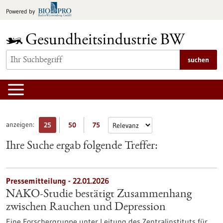
zum
Powered by
Inhalt
springen
suchen
anzeigen:
25
50
75
Ihre Suche ergab folgende Treffer:
Pressemitteilung - 22.01.2026
NAKO-Studie bestätigt Zusammenhang
zwischen Rauchen und Depression
Eine Forschergruppe unter Leitung des Zentralinstituts für