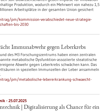
hhaltige Produktion, wodurch ein Mehrwert von nahezu 1,5
Millionen Arbeitsplätze in der gesamten Union gesichert
eitrag/pm/kommission-verabschiedet-neue-strategie-
schaften-bis-2030
wächt Immunabwehr gegen Leberkrebs
n und des M3 Forschungszentrums haben einen zentralen
annte metabolische Dysfunktion-assoziierte steatotische
pereigene Abwehr gegen Leberkrebs schwächen kann. Das
Fettsäuren in speziellen Immunzellen der Leber ansammeln
.
eitrag/pm/metabolische-lebererkrankung-schwaecht-
nik -
25.07.2025
technik | Digitalisierung als Chance für ein