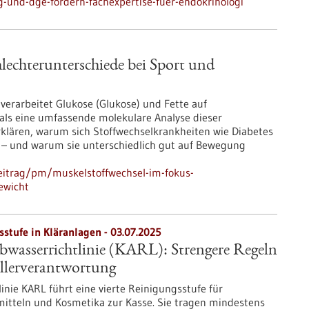
und-dge-fordern-fachexpertise-fuer-endokrinologi
lechterunterschiede bei Sport und
erarbeitet Glukose (Glukose) und Fette auf
tmals eine umfassende molekulare Analyse dieser
klären, warum sich Stoffwechselkrankheiten wie Diabetes
 – und warum sie unterschiedlich gut auf Bewegung
eitrag/pm/muskelstoffwechsel-im-fokus-
ewicht
stufe in Kläranlagen - 03.07.2025
sserrichtlinie (KARL): Strengere Regeln
llerverantwortung
ie KARL führt eine vierte Reinigungsstufe für
imitteln und Kosmetika zur Kasse. Sie tragen mindestens