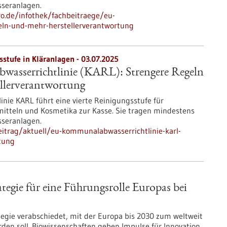
sseranlagen.
ro.de/infothek/fachbeitraege/eu-
eln-und-mehr-herstellerverantwortung
stufe in Kläranlagen - 03.07.2025
sserrichtlinie (KARL): Strengere Regeln
llerverantwortung
ie KARL führt eine vierte Reinigungsstufe für
imitteln und Kosmetika zur Kasse. Sie tragen mindestens
sseranlagen.
itrag/aktuell/eu-kommunalabwasserrichtlinie-karl-
tung
egie für eine Führungsrolle Europas bei
egie verabschiedet, mit der Europa bis 2030 zum weltweit
rden soll. Biowissenschaften geben Impulse für Innovation