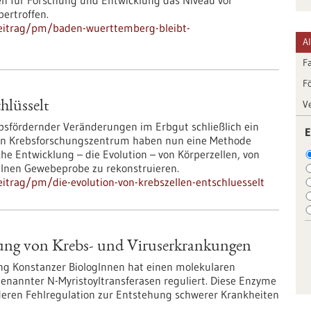
n für Forschung und Entwicklung das Niveau vor
ertroffen.
beitrag/pm/baden-wuerttemberg-bleibt-
A
F
F
V
hlüsselt
ebsfördernder Veränderungen im Erbgut schließlich ein
E
en Krebsforschungszentrum haben nun eine Methode
iche Entwicklung – die Evolution – von Körperzellen, von
elnen Gewebeprobe zu rekonstruieren.
itrag/pm/die-evolution-von-krebszellen-entschluesselt
fung von Krebs- und Viruserkrankungen
ng Konstanzer BiologInnen hat einen molekularen
genannter N-Myristoyltransferasen reguliert. Diese Enzyme
 deren Fehlregulation zur Entstehung schwerer Krankheiten