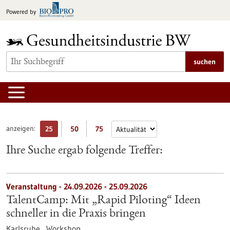
zum
Powered by
Inhalt
springen
suchen
anzeigen:
25
50
75
Ihre Suche ergab folgende Treffer:
Veranstaltung -
24.09.2026
-
25.09.2026
TalentCamp: Mit „Rapid Piloting“ Ideen
schneller in die Praxis bringen
Karlsruhe ,
Workshop