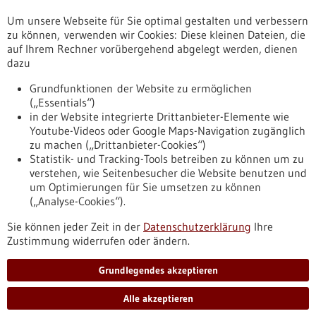
Um unsere Webseite für Sie optimal gestalten und verbessern
Erscheinungsdatum
zu können, verwenden wir Cookies: Diese kleinen Dateien, die
auf Ihrem Rechner vorübergehend abgelegt werden, dienen
dazu
zurücksetzen
Grundfunktionen der Website zu ermöglichen
(„Essentials“)
anzeigen
in der Website integrierte Drittanbieter-Elemente wie
Youtube-Videos oder Google Maps-Navigation zugänglich
zu machen („Drittanbieter-Cookies“)
Statistik- und Tracking-Tools betreiben zu können um zu
verstehen, wie Seitenbesucher die Website benutzen und
Nach oben
um Optimierungen für Sie umsetzen zu können
(„Analyse-Cookies“).
Sie können jeder Zeit in der
Datenschutzerklärung
Ihre
Informiert bleiben
Zustimmung widerrufen oder ändern.
Newsletter abonnieren
Grundlegendes akzeptieren
Alle akzeptieren