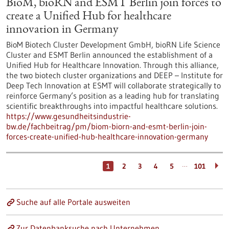
BioM, bioRN and ESMT Berlin join forces to
create a Unified Hub for healthcare
innovation in Germany
BioM Biotech Cluster Development GmbH, bioRN Life Science
Cluster and ESMT Berlin announced the establishment of a
Unified Hub for Healthcare Innovation. Through this alliance,
the two biotech cluster organizations and DEEP – Institute for
Deep Tech Innovation at ESMT will collaborate strategically to
reinforce Germany’s position as a leading hub for translating
scientific breakthroughs into impactful healthcare solutions.
https://www.gesundheitsindustrie-
bw.de/fachbeitrag/pm/biom-biorn-and-esmt-berlin-join-
forces-create-unified-hub-healthcare-innovation-germany
…
1
2
3
4
5
101
Suche auf alle Portale ausweiten
Zur Datenbanksuche nach Unternehmen