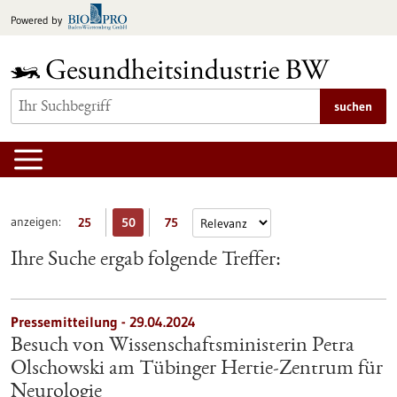
zum
Powered by
Inhalt
springen
suchen
anzeigen:
25
50
75
Ihre Suche ergab folgende Treffer:
Pressemitteilung - 29.04.2024
Besuch von Wissenschaftsministerin Petra
Olschowski am Tübinger Hertie-Zentrum für
Neurologie