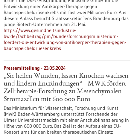
fördert die DKFZ-Ausgründung Panosome GmbH für die
Entwicklung einer Antikörper-Therapie gegen
Bauchspeicheldrüsenkrebs mit fast zwei Millionen Euro. Aus
diesem Anlass besucht Staatssekretär Jens Brandenburg das
junge Biotech-Unternehmen am 21. Mai.
https://www.gesundheitsindustrie-
bw.de/fachbeitrag/pm/bundesforschungsministerium-
foerdert-die-entwicklung-von-antikoerper-therapien-gegen-
bauchspeicheldruesenkrebs
Pressemitteilung - 23.05.2024
„Sie heilen Wunden, lassen Knochen wachsen
und lindern Entzündungen“ - MWK fördert
Zelltherapie-Forschung zu Mesenchymalen
Stromazellen mit 600 000 Euro
Das Ministerium für Wissenschaft, Forschung und Kunst
(MWK) Baden-Württemberg unterstützt Forschende der
Ulmer Universitätsmedizin mit einer Anschubfinanzierung in
Höhe von 600 000 Euro. Das Ziel ist der Aufbau eines EU-
Konsortiums für den breiten therapeutischen Einsatz