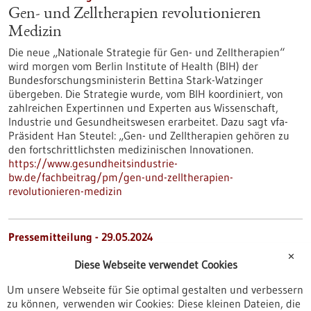
Gen- und Zelltherapien revolutionieren
Medizin
Die neue „Nationale Strategie für Gen- und Zelltherapien“
wird morgen vom Berlin Institute of Health (BIH) der
Bundesforschungsministerin Bettina Stark-Watzinger
übergeben. Die Strategie wurde, vom BIH koordiniert, von
zahlreichen Expertinnen und Experten aus Wissenschaft,
Industrie und Gesundheitswesen erarbeitet. Dazu sagt vfa-
Präsident Han Steutel: „Gen- und Zelltherapien gehören zu
den fortschrittlichsten medizinischen Innovationen.
https://www.gesundheitsindustrie-
bw.de/fachbeitrag/pm/gen-und-zelltherapien-
revolutionieren-medizin
Pressemitteilung - 29.05.2024
Der Blutdruck bestimmt den Erfolg einer
✕
Diese Webseite verwendet Cookies
künstlichen Befruchtung
Um unsere Webseite für Sie optimal gestalten und verbessern
Seit Jahrzehnten wird erhöhter Blutdruck mit
zu können, verwenden wir Cookies: Diese kleinen Dateien, die
lebensverkürzenden Krankheiten wie chronische