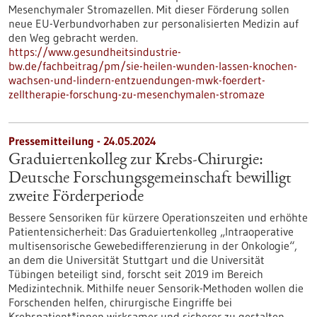
Mesenchymaler Stromazellen. Mit dieser Förderung sollen
neue EU-Verbundvorhaben zur personalisierten Medizin auf
den Weg gebracht werden.
https://www.gesundheitsindustrie-
bw.de/fachbeitrag/pm/sie-heilen-wunden-lassen-knochen-
wachsen-und-lindern-entzuendungen-mwk-foerdert-
zelltherapie-forschung-zu-mesenchymalen-stromaze
Pressemitteilung - 24.05.2024
Graduiertenkolleg zur Krebs-Chirurgie:
Deutsche Forschungsgemeinschaft bewilligt
zweite Förderperiode
Bessere Sensoriken für kürzere Operationszeiten und erhöhte
Patientensicherheit: Das Graduiertenkolleg „Intraoperative
multisensorische Gewebedifferenzierung in der Onkologie“,
an dem die Universität Stuttgart und die Universität
Tübingen beteiligt sind, forscht seit 2019 im Bereich
Medizintechnik. Mithilfe neuer Sensorik-Methoden wollen die
Forschenden helfen, chirurgische Eingriffe bei
Krebspatient*innen wirksamer und sicherer zu gestalten.