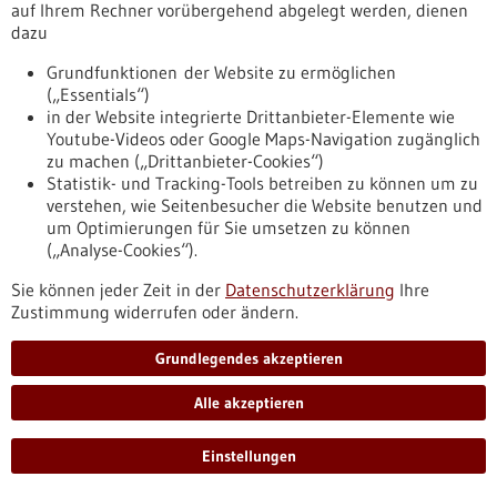
auf Ihrem Rechner vorübergehend abgelegt werden, dienen
Nierenerkrankung, koronare Herzkrankheit und Schlaganfall
dazu
in Verbindung gebracht. In einer großen Studie von
Wissenschaftlern des größten Zentrums für In-Vitro-
Grundfunktionen der Website zu ermöglichen
Fertilisation in China und der Universitätsmedizin Mannheim
(„Essentials“)
(UMM) wurde erstmals gezeigt, dass der Blutdruck auch den
in der Website integrierte Drittanbieter-Elemente wie
Erfolg der künstlichen Befruchtung beeinflusst.
Youtube-Videos oder Google Maps-Navigation zugänglich
https://www.gesundheitsindustrie-
zu machen („Drittanbieter-Cookies“)
bw.de/fachbeitrag/pm/der-blutdruck-bestimmt-den-erfolg-
Statistik- und Tracking-Tools betreiben zu können um zu
einer-kuenstlichen-befruchtung
verstehen, wie Seitenbesucher die Website benutzen und
um Optimierungen für Sie umsetzen zu können
(„Analyse-Cookies“).
Pressemitteilung - 05.06.2024
Sie können jeder Zeit in der
Datenschutzerklärung
Ihre
Investitionen in eine gerechtere Zukunft: Die
Zustimmung widerrufen oder ändern.
Robert Bosch Stiftung feiert ihr 60-jähriges
Bestehen
Grundlegendes akzeptieren
Jubiläumsveranstaltung in Stuttgart mit rund 100
Alle akzeptieren
Vertreter:innen aus Politik, Wirtschaft und Gesellschaft Seit
ihrer Gründung über 2,3 Mrd. Euro für gemeinnützige
Projekte eingesetzt Stärkung der Gesundheitsversorgung am
Einstellungen
Standort Stuttgart mit weiteren Investitionen in den Bosch