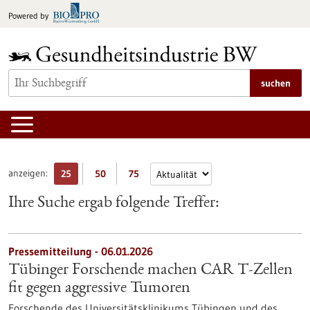
zum
Powered by
Inhalt
springen
suchen
anzeigen:
25
50
75
Ihre Suche ergab folgende Treffer:
Pressemitteilung - 06.01.2026
Tübinger Forschende machen CAR T-Zellen
fit gegen aggressive Tumoren
Forschende des Universitätsklinikums Tübingen und des