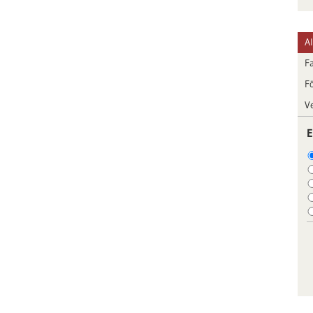
A
F
F
V
E