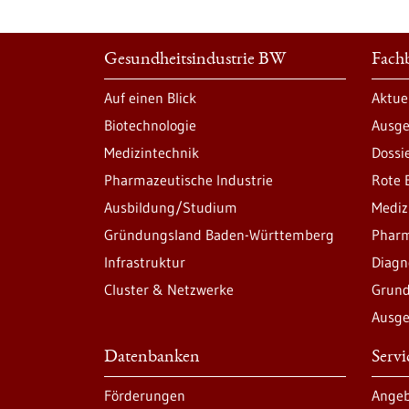
Gesundheitsindustrie BW
Fachb
Auf einen Blick
Aktue
Biotechnologie
Ausge
Medizintechnik
Dossi
Pharmazeutische Industrie
Rote 
Ausbildung/Studium
Mediz
Gründungsland Baden-Württemberg
Pharm
Infrastruktur
Diagn
Cluster & Netzwerke
Grund
Ausge
Datenbanken
Serv
Förderungen
Angeb