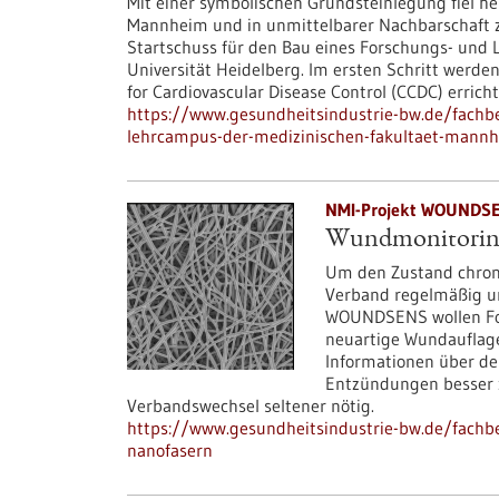
Mit einer symbolischen Grundsteinlegung fiel 
Mannheim und in unmittelbarer Nachbarschaft
Startschuss für den Bau eines Forschungs- und
Universität Heidelberg. Im ersten Schritt werd
for Cardiovascular Disease Control (CCDC) erricht
https://www.gesundheitsindustrie-bw.de/fachb
lehrcampus-der-medizinischen-fakultaet-mann
NMI-Projekt WOUNDSEN
Wundmonitoring 
Um den Zustand chroni
Verband regelmäßig un
WOUNDSENS wollen For
neuartige Wundauflage
Informationen über de
Entzündungen besser 
Verbandswechsel seltener nötig.
https://www.gesundheitsindustrie-bw.de/fachbe
nanofasern