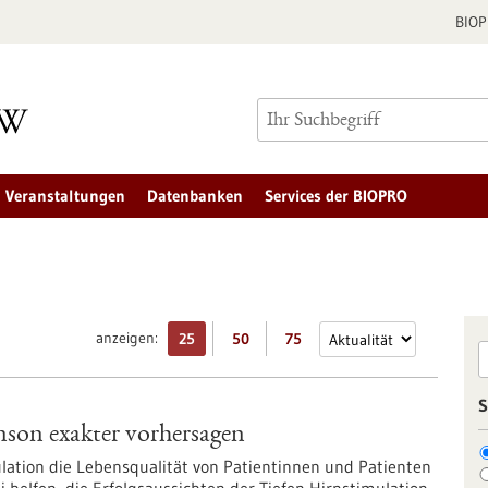
BIO
Veranstaltungen
Datenbanken
Services der BIOPRO
anzeigen:
25
50
75
S
nson exakter vorhersagen
ulation die Lebensqualität von Patientinnen und Patienten