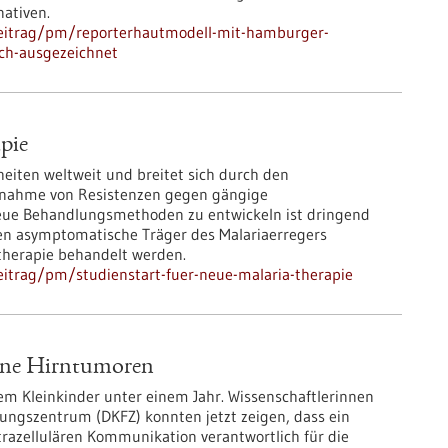
nativen.
beitrag/pm/reporterhautmodell-mit-hamburger-
uch-ausgezeichnet
pie
heiten weltweit und breitet sich durch den
Zunahme von Resistenzen gegen gängige
neue Behandlungsmethoden zu entwickeln ist dringend
len asymptomatische Träger des Malariaerregers
therapie behandelt werden.
itrag/pm/studienstart-fuer-neue-malaria-therapie
tene Hirntumoren
em Kleinkinder unter einem Jahr. Wissenschaftlerinnen
ungszentrum (DKFZ) konnten jetzt zeigen, dass ein
ntrazellulären Kommunikation verantwortlich für die