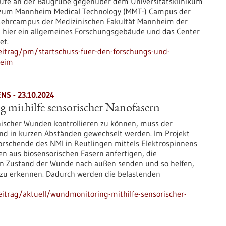
heute an der Baugrube gegenüber dem Universitätsklinikum
 zum Mannheim Medical Technology (MMT-) Campus der
 Lehrcampus der Medizinischen Fakultät Mannheim der
en hier ein allgemeines Forschungsgebäude und das Center
et.
eitrag/pm/startschuss-fuer-den-forschungs-und-
heim
S - 23.10.2024
mithilfe sensorischer Nanofasern
scher Wunden kontrollieren zu können, muss der
d in kurzen Abständen gewechselt werden. Im Projekt
schende des NMI in Reutlingen mittels Elektrospinnens
n aus biosensorischen Fasern anfertigen, die
n Zustand der Wunde nach außen senden und so helfen,
zu erkennen. Dadurch werden die belastenden
itrag/aktuell/wundmonitoring-mithilfe-sensorischer-