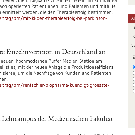
 helfen, die Erfolgsaussichten der Tiefen Hirnstimulation
von operierten Patientinnen und Patienten und mithilfe
 ermittelt werden, die den Therapieerfolg bestimmen.
itrag/pm/mit-ki-den-therapieerfolg-bei-parkinson-
A
F
F
V
e Einzelinvestition in Deutschland an
E
r neuen, hochmodernen Puffer-Medien-Station am
 ist es, mit der neuen Anlage die Produktionseffizienz
nisieren, um die Nachfrage von Kunden und Patienten
nen.
eitrag/pm/rentschler-biopharma-kuendigt-groesste-
d Lehrcampus der Medizinischen Fakultät