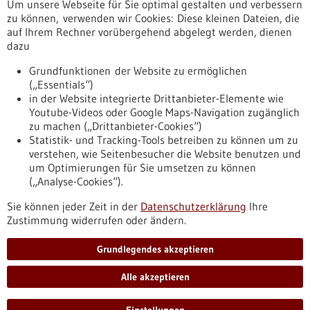
Um unsere Webseite für Sie optimal gestalten und verbessern
Erscheinungsdatum
zu können, verwenden wir Cookies: Diese kleinen Dateien, die
auf Ihrem Rechner vorübergehend abgelegt werden, dienen
dazu
zurücksetzen
Grundfunktionen der Website zu ermöglichen
(„Essentials“)
anzeigen
in der Website integrierte Drittanbieter-Elemente wie
Youtube-Videos oder Google Maps-Navigation zugänglich
zu machen („Drittanbieter-Cookies“)
Statistik- und Tracking-Tools betreiben zu können um zu
verstehen, wie Seitenbesucher die Website benutzen und
Nach oben
um Optimierungen für Sie umsetzen zu können
(„Analyse-Cookies“).
Sie können jeder Zeit in der
Datenschutzerklärung
Ihre
Informiert bleiben
Zustimmung widerrufen oder ändern.
Newsletter abonnieren
Grundlegendes akzeptieren
Alle akzeptieren
2026
©