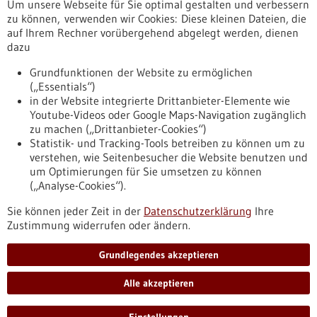
Um unsere Webseite für Sie optimal gestalten und verbessern
Erscheinungsdatum
zu können, verwenden wir Cookies: Diese kleinen Dateien, die
auf Ihrem Rechner vorübergehend abgelegt werden, dienen
dazu
zurücksetzen
Grundfunktionen der Website zu ermöglichen
(„Essentials“)
anzeigen
in der Website integrierte Drittanbieter-Elemente wie
Youtube-Videos oder Google Maps-Navigation zugänglich
zu machen („Drittanbieter-Cookies“)
Statistik- und Tracking-Tools betreiben zu können um zu
verstehen, wie Seitenbesucher die Website benutzen und
Nach oben
um Optimierungen für Sie umsetzen zu können
(„Analyse-Cookies“).
Sie können jeder Zeit in der
Datenschutzerklärung
Ihre
Informiert bleiben
Zustimmung widerrufen oder ändern.
Newsletter abonnieren
Grundlegendes akzeptieren
Alle akzeptieren
2026
©