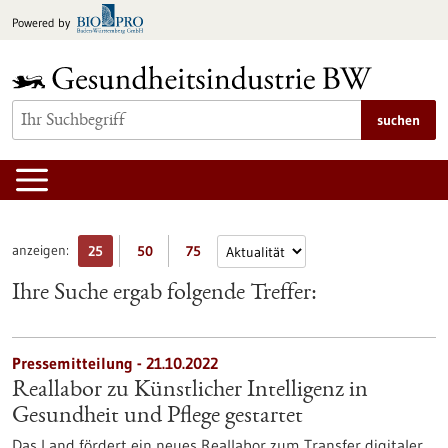
zum
Powered by
Inhalt
springen
suchen
anzeigen:
25
50
75
Ihre Suche ergab folgende Treffer:
Pressemitteilung - 21.10.2022
Reallabor zu Künstlicher Intelligenz in
Gesundheit und Pflege gestartet
Das Land fördert ein neues Reallabor zum Transfer digitaler