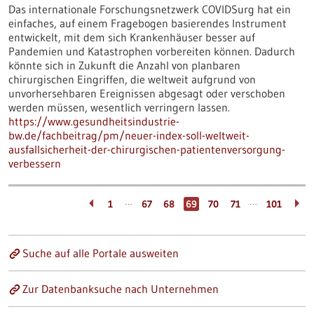
Das internationale Forschungsnetzwerk COVIDSurg hat ein
einfaches, auf einem Fragebogen basierendes Instrument
entwickelt, mit dem sich Krankenhäuser besser auf
Pandemien und Katastrophen vorbereiten können. Dadurch
könnte sich in Zukunft die Anzahl von planbaren
chirurgischen Eingriffen, die weltweit aufgrund von
unvorhersehbaren Ereignissen abgesagt oder verschoben
werden müssen, wesentlich verringern lassen.
https://www.gesundheitsindustrie-
bw.de/fachbeitrag/pm/neuer-index-soll-weltweit-
ausfallsicherheit-der-chirurgischen-patientenversorgung-
verbessern
…
…
1
67
68
69
70
71
101
Suche auf alle Portale ausweiten
Zur Datenbanksuche nach Unternehmen