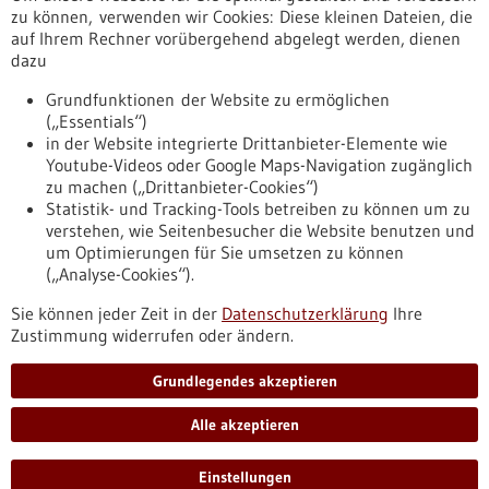
Erscheinungsdatum
zu können, verwenden wir Cookies: Diese kleinen Dateien, die
auf Ihrem Rechner vorübergehend abgelegt werden, dienen
dazu
zurücksetzen
Grundfunktionen der Website zu ermöglichen
(„Essentials“)
anzeigen
in der Website integrierte Drittanbieter-Elemente wie
Youtube-Videos oder Google Maps-Navigation zugänglich
zu machen („Drittanbieter-Cookies“)
Statistik- und Tracking-Tools betreiben zu können um zu
verstehen, wie Seitenbesucher die Website benutzen und
Nach oben
um Optimierungen für Sie umsetzen zu können
(„Analyse-Cookies“).
Sie können jeder Zeit in der
Datenschutzerklärung
Ihre
Informiert bleiben
Zustimmung widerrufen oder ändern.
Newsletter abonnieren
Grundlegendes akzeptieren
Alle akzeptieren
2026
©
Einstellungen