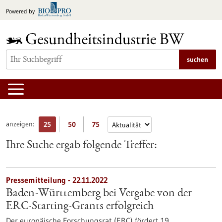
zum
Powered by
Inhalt
springen
suchen
anzeigen:
25
50
75
Ihre Suche ergab folgende Treffer:
Pressemitteilung - 22.11.2022
Baden-Württemberg bei Vergabe von der
ERC-Starting-Grants erfolgreich
Der europäische Forschungsrat (ERC) fördert 19