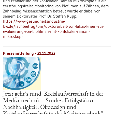
und Etablierung der konfokalen Raman-Mikroskopie für ein
zerstörungsfreies Monitoring von Biofilmen auf Zähnen, dem
Zahnbelag. Wissenschaftlich betreut wurde er dabei von
seinem Doktorvater Prof. Dr. Steffen Rupp.
https://www.gesundheitsindustrie-
bw.de/fachbeitrag/pm/doktorarbeit-von-lukas-kriem-zur-
evaluierung-von-biofilmen-mit-konfokaler-raman-
mikroskopie
Pressemitteilung - 21.11.2022
Jetzt geht’s rund: Kreislaufwirtschaft in der
Medizintechnik – Studie „Erfolgsfaktor
Nachhaltigkeit: Ökodesign und