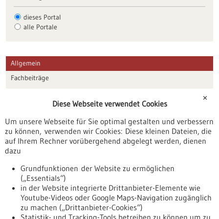
dieses Portal
alle Portale
Allgemein
Fachbeiträge
Förderungen
✕
Diese Webseite verwendet Cookies
Veranstaltungen
Um unsere Webseite für Sie optimal gestalten und verbessern
Erscheinungsdatum
zu können, verwenden wir Cookies: Diese kleinen Dateien, die
auf Ihrem Rechner vorübergehend abgelegt werden, dienen
dazu
zurücksetzen
Grundfunktionen der Website zu ermöglichen
(„Essentials“)
anzeigen
in der Website integrierte Drittanbieter-Elemente wie
Youtube-Videos oder Google Maps-Navigation zugänglich
zu machen („Drittanbieter-Cookies“)
Statistik- und Tracking-Tools betreiben zu können um zu