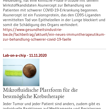
Heidelberg, hat eine klinische Phase II-Studie mit seinem
Wirkstoffkandidaten Asunercept zur Behandlung von
Patienten mit schwerer COVID-19-Erkrankung begonnen.
Asunercept ist ein Fusionsprotein, das den CD95-Liganden
vermittelten Tod von Epithelzellen in der Lunge blockiert und
somit die Schädigung des Organs verhindert.
https://www.gesundheitsindustrie-
bw.de/fachbeitrag/aktuell/ein-neues-immuntherapeutikum-
zur-behandlung-schwerer-covid-19-faelle
Lab-on-a-chip - 11.11.2020
Mikrofluidische Plattform für die
bestmögliche Krebstherapie
Jeder Tumor und jeder Patient sind anders, zudem gibt es
individuelle Reaktionen auf Medikamente und Resistenzen.