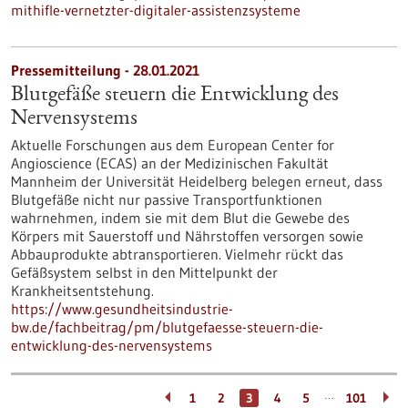
mithifle-vernetzter-digitaler-assistenzsysteme
Pressemitteilung - 28.01.2021
Blutgefäße steuern die Entwicklung des
Nervensystems
Aktuelle Forschungen aus dem European Center for
Angioscience (ECAS) an der Medizinischen Fakultät
Mannheim der Universität Heidelberg belegen erneut, dass
Blutgefäße nicht nur passive Transportfunktionen
wahrnehmen, indem sie mit dem Blut die Gewebe des
Körpers mit Sauerstoff und Nährstoffen versorgen sowie
Abbauprodukte abtransportieren. Vielmehr rückt das
Gefäßsystem selbst in den Mittelpunkt der
Krankheitsentstehung.
https://www.gesundheitsindustrie-
bw.de/fachbeitrag/pm/blutgefaesse-steuern-die-
entwicklung-des-nervensystems
…
1
2
3
4
5
101