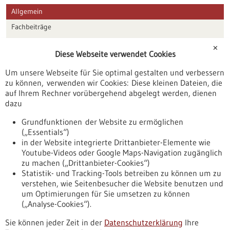
Allgemein
Fachbeiträge
Förderungen
✕
Diese Webseite verwendet Cookies
Veranstaltungen
Um unsere Webseite für Sie optimal gestalten und verbessern
Erscheinungsdatum
zu können, verwenden wir Cookies: Diese kleinen Dateien, die
auf Ihrem Rechner vorübergehend abgelegt werden, dienen
dazu
zurücksetzen
Grundfunktionen der Website zu ermöglichen
(„Essentials“)
anzeigen
in der Website integrierte Drittanbieter-Elemente wie
Youtube-Videos oder Google Maps-Navigation zugänglich
zu machen („Drittanbieter-Cookies“)
Statistik- und Tracking-Tools betreiben zu können um zu
verstehen, wie Seitenbesucher die Website benutzen und
Nach oben
um Optimierungen für Sie umsetzen zu können
(„Analyse-Cookies“).
Sie können jeder Zeit in der
Datenschutzerklärung
Ihre
Informiert bleiben