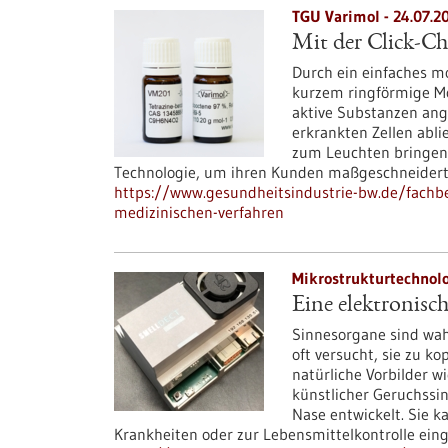
TGU Varimol - 24.07.2
Mit der Click-C
Durch ein einfaches m
kurzem ringförmige Mo
aktive Substanzen ang
erkrankten Zellen abli
zum Leuchten bringen.
Technologie, um ihren Kunden maßgeschneidert
https://www.gesundheitsindustrie-bw.de/fachbe
medizinischen-verfahren
Mikrostrukturtechnolo
Eine elektronisc
Sinnesorgane sind wah
oft versucht, sie zu k
natürliche Vorbilder w
künstlicher Geruchssi
Nase entwickelt. Sie 
Krankheiten oder zur Lebensmittelkontrolle ein