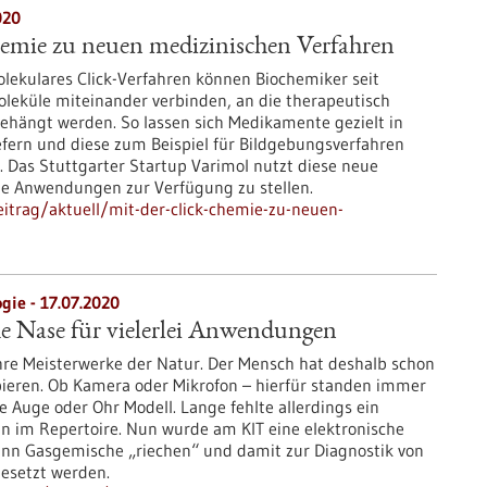
020
hemie zu neuen medizinischen Verfahren
olekulares Click-Verfahren können Biochemiker seit
leküle miteinander verbinden, an die therapeutisch
ehängt werden. So lassen sich Medikamente gezielt in
efern und diese zum Beispiel für Bildgebungsverfahren
 Das Stuttgarter Startup Varimol nutzt diese neue
e Anwendungen zur Verfügung zu stellen.
itrag/aktuell/mit-der-click-chemie-zu-neuen-
gie - 17.07.2020
he Nase für vielerlei Anwendungen
re Meisterwerke der Natur. Der Mensch hat deshalb schon
opieren. Ob Kamera oder Mikrofon – hierfür standen immer
ie Auge oder Ohr Modell. Lange fehlte allerdings ein
nn im Repertoire. Nun wurde am KIT eine elektronische
kann Gasgemische „riechen“ und damit zur Diagnostik von
gesetzt werden.