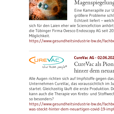
Magenspiegelung
Eine Kamerapille zur U
größere Probleme schlu
Echtzeit liefert – wel
sich für den Laien eher wie Sciencefiction anhört
die Tübinger Firma Ovesco Endoscopy AG seit 20
Möglichkeit.
https://www.gesundheitsindustrie-bw.de/fachb
CureVac AG - 02.06.20
CureVac als Pio
hinter dem neua
Alle Augen richten sich auf Impfstoffe gegen das 
Unternehmen CureVac, das voraussichtlich im Ju
startet. Gleichzeitig läuft die erste Produktion
kann auch die Therapie von Krebs- und Stoffwe
so besonders?
https://www.gesundheitsindustrie-bw.de/fachbei
was-steckt-hinter-dem-neuartigen-covid-19-impf