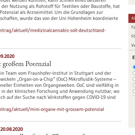
endet werden könnten, kann schnell eines Besseren
der Nutzung als Rohstoff für Textilien oder Baustoffe, hat
 Potenzial als Arzneimittel. Um die Grundlagen zur
schaffen, wurde das von der Uni Hohenheim koordinierte
A
F
itrag/aktuell/medizinalcannabis-soll-deutschland-
F
V
09.2020
E
 großem Potenzial
sein Team vom Fraunhofer-Institut in Stuttgart und der
twickeln „Organ-on-a-Chip“ (OoC) Mikrofluidik-Systeme –
eller Einheiten von Organgeweben. OoC sind vielfältig in
 in der klinischen Forschung und Anwendung nutzbar, wo
uch auf der Suche nach Wirkstoffen gegen COVID-19 sind
itrag/aktuell/mini-organe-mit-grossem-potenzial
 20.08.2020