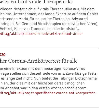
etzt voll auf virale Therapeutika
ollegen richtet sich auf virale Therapeutika aus. Mit dem
sich das Unternehmen, das lange Expertise auf dem Gebiet
 wachsenden Markt für neuartige Therapien, Advanced
 bringen. Bei Gen- und Virotherapien (onkolytischen Viren),
 Vehikel, Killer von Tumorzellen oder Impfstoff…
rag/aktuell/labor-dr-merk-setzt-voll-auf-virale-
020
her Corona-Antikörpertest für alle
hon eine Infektion mit dem neuartigen Corona-Virus
age stellen sich derzeit viele von uns. Zuverlässige Tests,
 es lange Zeit nicht. Nun bietet die Tübinger Biotechfirma
n an, der dies mit der höchsten derzeit möglichen
zum Angebot war in den ersten Wochen schon enorm.
trag/aktuell/cegat-spezifischer-corona-antikoerpertest-