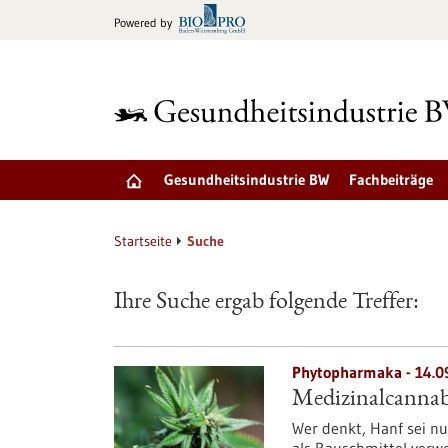
zum
Powered by
Inhalt
springen
Gesundheitsindustrie BW
Fachbeiträge
Startseite
Suche
Ihre Suche ergab folgende Treffer:
Phytopharmaka - 14.0
Medizinalcannabi
Wer denkt, Hanf sei nur