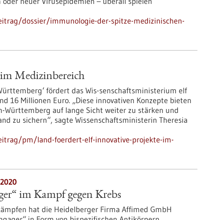
oder neuer Virusepidemien – überall spielen
itrag/dossier/immunologie-der-spitze-medizinischen-
e im Medizinbereich
ürttemberg‘ fördert das Wis-senschaftsministerium elf
d 16 Millionen Euro. „Diese innovativen Konzepte bieten
n-Württemberg auf lange Sicht weiter zu stärken und
nd zu sichern“, sagte Wissenschaftsministerin Theresia
trag/pm/land-foerdert-elf-innovative-projekte-im-
.2020
ager“ im Kampf gegen Krebs
kämpfen hat die Heidelberger Firma Affimed GmbH
 engager“ in Form von bispezifischen Antikörpern