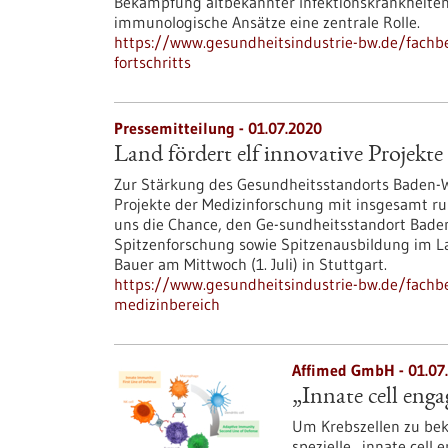
Bekämpfung altbekannter Infektionskrankheiten 
immunologische Ansätze eine zentrale Rolle.
https://www.gesundheitsindustrie-bw.de/fachbe
fortschritts
Pressemitteilung - 01.07.2020
Land fördert elf innovative Projekt
Zur Stärkung des Gesundheitsstandorts Baden-W
Projekte der Medizinforschung mit insgesamt run
uns die Chance, den Ge-sundheitsstandort Bade
Spitzenforschung sowie Spitzenausbildung im La
Bauer am Mittwoch (1. Juli) in Stuttgart.
https://www.gesundheitsindustrie-bw.de/fachbei
medizinbereich
Affimed GmbH - 01.07
„Innate cell eng
Um Krebszellen zu be
spezielle „innate cell