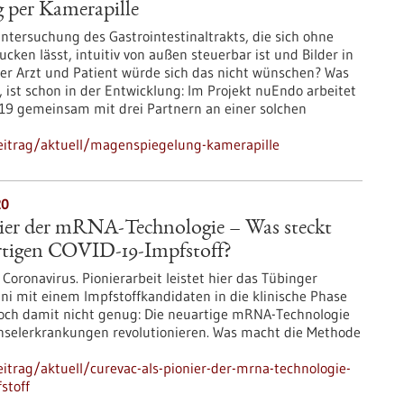
 per Kamerapille
ntersuchung des Gastrointestinaltrakts, die sich ohne
cken lässt, intuitiv von außen steuerbar ist und Bilder in
cher Arzt und Patient würde sich das nicht wünschen? Was
, ist schon in der Entwicklung: Im Projekt nuEndo arbeitet
19 gemeinsam mit drei Partnern an einer solchen
eitrag/aktuell/magenspiegelung-kamerapille
20
nier der mRNA-Technologie – Was steckt
rtigen COVID-19-Impfstoff?
Coronavirus. Pionierarbeit leistet hier das Tübinger
ni mit einem Impfstoffkandidaten in die klinische Phase
. Doch damit nicht genug: Die neuartige mRNA-Technologie
chselerkrankungen revolutionieren. Was macht die Methode
trag/aktuell/curevac-als-pionier-der-mrna-technologie-
stoff