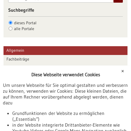
Suchbegriffe
dieses Portal
alle Portale
Allgemein
Fachbeiträge
Förderungen
✕
Diese Webseite verwendet Cookies
Veranstaltungen
Um unsere Webseite für Sie optimal gestalten und verbessern
Erscheinungsdatum
zu können, verwenden wir Cookies: Diese kleinen Dateien, die
auf Ihrem Rechner vorübergehend abgelegt werden, dienen
dazu
zurücksetzen
Grundfunktionen der Website zu ermöglichen
(„Essentials“)
anzeigen
in der Website integrierte Drittanbieter-Elemente wie
Youtube-Videos oder Google Maps-Navigation zugänglich