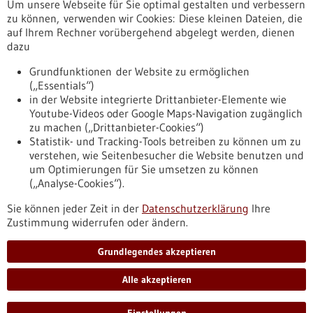
Um unsere Webseite für Sie optimal gestalten und verbessern
Erscheinungsdatum
zu können, verwenden wir Cookies: Diese kleinen Dateien, die
auf Ihrem Rechner vorübergehend abgelegt werden, dienen
dazu
zurücksetzen
Grundfunktionen der Website zu ermöglichen
(„Essentials“)
anzeigen
in der Website integrierte Drittanbieter-Elemente wie
Youtube-Videos oder Google Maps-Navigation zugänglich
zu machen („Drittanbieter-Cookies“)
Statistik- und Tracking-Tools betreiben zu können um zu
verstehen, wie Seitenbesucher die Website benutzen und
Nach oben
um Optimierungen für Sie umsetzen zu können
(„Analyse-Cookies“).
Sie können jeder Zeit in der
Datenschutzerklärung
Ihre
Informiert bleiben
Zustimmung widerrufen oder ändern.
Newsletter abonnieren
Grundlegendes akzeptieren
Alle akzeptieren
2026
©