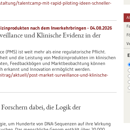
altung/talentcamp-mit-rapid-piloting-ideen-schneller-
A
F
zinprodukten nach dem Inverkehrbringen - 04.08.2026
F
eillance und Klinische Evidenz in der
V
e (PMS) ist weit mehr als eine regulatorische Pflicht.
E
rheit und die Leistung von Medizinprodukten im klinischen
d-Daten, Feedbackbögen und Marktbeobachtung können
rüh erkannt und Innovation ermöglicht werden.
trag/aktuell/post-market-surveillance-und-klinische-
 Forschern dabei, die Logik der
logie, um Hunderte von DNA-Sequenzen auf ihre Wirkung
rsuchen. Das menschliche Genom enthält über 20.000