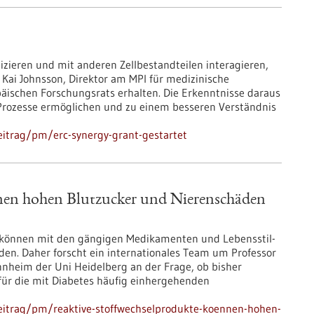
izieren und mit anderen Zellbestandteilen interagieren,
 Kai Johnsson, Direktor am MPI für medizinische
päischen Forschungsrats erhalten. Die Erkenntnisse daraus
e Prozesse ermöglichen und zu einem besseren Verständnis
itrag/pm/erc-synergy-grant-gestartet
nen hohen Blutzucker und Nierenschäden
 können mit den gängigen Medikamenten und Lebensstil-
den. Daher forscht ein internationales Team um Professor
annheim der Uni Heidelberg an der Frage, ob bisher
für die mit Diabetes häufig einhergehenden
eitrag/pm/reaktive-stoffwechselprodukte-koennen-hohen-