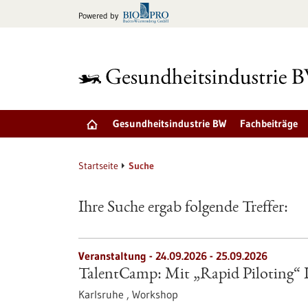
zum
Powered by
Inhalt
springen
Gesundheitsindustrie BW
Fachbeiträge
Startseite
Suche
Ihre Suche ergab folgende Treffer:
Veranstaltung -
24.09.2026
-
25.09.2026
TalentCamp: Mit „Rapid Piloting“ Id
Karlsruhe ,
Workshop