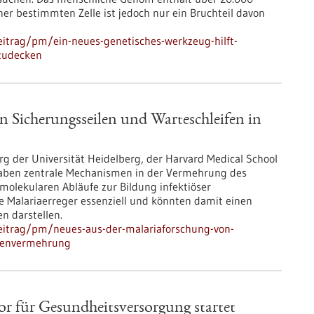
er bestimmten Zelle ist jedoch nur ein Bruchteil davon
itrag/pm/ein-neues-genetisches-werkzeug-hilft-
fzudecken
n Sicherungsseilen und Warteschleifen in
g der Universität Heidelberg, der Harvard Medical School
aben zentrale Mechanismen in der Vermehrung des
molekularen Abläufe zur Bildung infektiöser
ie Malariaerreger essenziell und könnten damit einen
n darstellen.
eitrag/pm/neues-aus-der-malariaforschung-von-
itenvermehrung
or für Gesundheits­versorgung startet