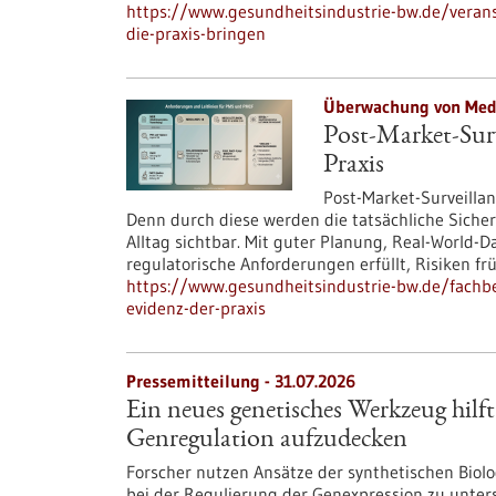
https://www.gesundheitsindustrie-bw.de/veranst
die-praxis-bringen
Überwachung von Medi
Post-Market-Surv
Praxis
Post-Market-Surveillanc
Denn durch diese werden die tatsächliche Siche
Alltag sichtbar. Mit guter Planung, Real-Worl
regulatorische Anforderungen erfüllt, Risiken f
https://www.gesundheitsindustrie-bw.de/fachbei
evidenz-der-praxis
Pressemitteilung - 31.07.2026
Ein neues genetisches Werkzeug hilft
Genregulation aufzudecken
Forscher nutzen Ansätze der synthetischen Bio
bei der Regulierung der Genexpression zu unte