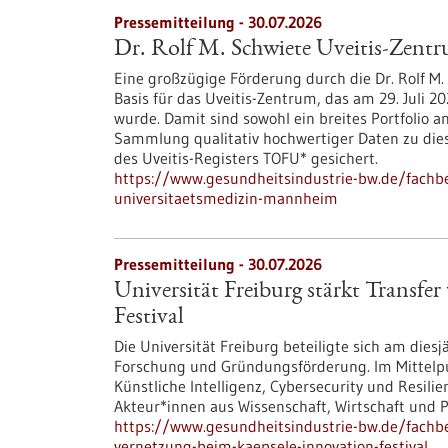
Pressemitteilung - 30.07.2026
Dr. Rolf M. Schwiete Uveitis-Zent
Eine großzügige Förderung durch die Dr. Rolf M. 
Basis für das Uveitis-Zentrum, das am 29. Juli
wurde. Damit sind sowohl ein breites Portfolio a
Sammlung qualitativ hochwertiger Daten zu di
des Uveitis-Registers TOFU* gesichert.
https://www.gesundheitsindustrie-bw.de/fachbe
universitaetsmedizin-mannheim
Pressemitteilung - 30.07.2026
Universität Freiburg stärkt Transf
Festival
Die Universität Freiburg beteiligte sich am dies
Forschung und Gründungsförderung. Im Mittelp
Künstliche Intelligenz, Cybersecurity und Resil
Akteur*innen aus Wissenschaft, Wirtschaft und Po
https://www.gesundheitsindustrie-bw.de/fachbei
vernetzung-beim-kaepsele-innovation-festival