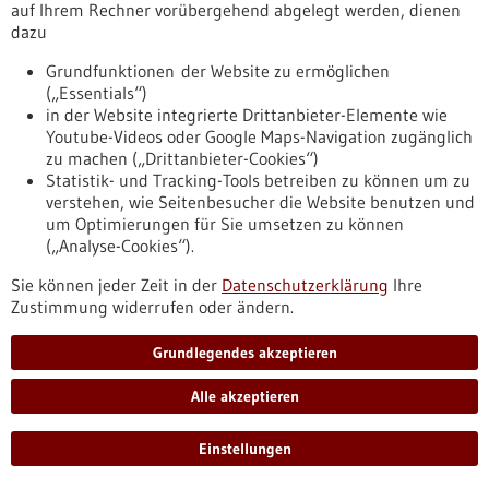
auf Ihrem Rechner vorübergehend abgelegt werden, dienen
https://regulatorik-gesundheitswirtschaft.bio-
dazu
pro.de/aktuelles/pressemitteilungen-und-
fachbeitraege/bvmed-service-fuer-medizintechnik-branche-
Grundfunktionen der Website zu ermöglichen
handreichungen-zum-lieferketten-sorgfaltspflichtengesetz
(„Essentials“)
in der Website integrierte Drittanbieter-Elemente wie
Youtube-Videos oder Google Maps-Navigation zugänglich
Pressemitteilung - 28.11.2022
zu machen („Drittanbieter-Cookies“)
Politik entscheidet zugunsten der
Statistik- und Tracking-Tools betreiben zu können um zu
verstehen, wie Seitenbesucher die Website benutzen und
Patientenversorgung
um Optimierungen für Sie umsetzen zu können
Swiss Medtech begrüsst den Auftrag des Parlaments an den
(„Analyse-Cookies“).
Bundesrat, das nationale Recht so anzupassen, dass die
Schweiz neu auch Medizinprodukte mit einer FDA-Zulassung
Sie können jeder Zeit in der
Datenschutzerklärung
Ihre
anerkennt zur Versorgung ihrer eigenen Bevölkerung. Bisher
Zustimmung widerrufen oder ändern.
dürfen Patientinnen und Patienten in der Schweiz
ausschliesslich mit Medizinprodukten behandelt werden, die
Grundlegendes akzeptieren
ein EU-Zertifikat haben. Es ist jetzt wichtig, dass der Auftrag
mit Pragmatismus zügig umgesetzt wird.
Alle akzeptieren
https://regulatorik-gesundheitswirtschaft.bio-
pro.de/aktuelles/pressemitteilungen-und-
Einstellungen
fachbeitraege/politik-entscheidet-zugunsten-der-
patientenversorgung