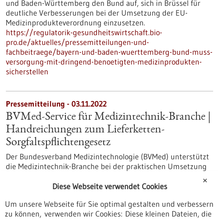
und Baden-Württemberg den Bund auf, sich in Brüssel für
deutliche Verbesserungen bei der Umsetzung der EU-
Medizinprodukteverordnung einzusetzen.
https://regulatorik-gesundheitswirtschaft.bio-
pro.de/aktuelles/pressemitteilungen-und-
fachbeitraege/bayern-und-baden-wuerttemberg-bund-muss-
versorgung-mit-dringend-benoetigten-medizinprodukten-
sicherstellen
Pressemitteilung - 03.11.2022
BVMed-Service für Medizintechnik-Branche |
Handreichungen zum Lieferketten-
Sorgfaltspflichtengesetz
Der Bundesverband Medizintechnologie (BVMed) unterstützt
die Medizintechnik-Branche bei der praktischen Umsetzung
der neuen Pflichten aus dem Lieferketten-
✕
Sorgfaltspflichtengesetz (LkSG) mit einer kostenlosen
Diese Webseite verwendet Cookies
Handreichung. Sie besteht aus insgesamt sechs Modulen, von
Um unsere Webseite für Sie optimal gestalten und verbessern
denen die ersten drei Module jetzt unter www.bvmed.de/lksg
zu können, verwenden wir Cookies: Diese kleinen Dateien, die
heruntergeladen werden können.