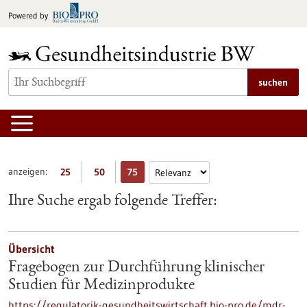
zum
Powered by
Inhalt
springen
suchen
anzeigen:
25
50
75
Ihre Suche ergab folgende Treffer:
Übersicht
Fragebogen zur Durchführung klinischer
Studien für Medizinprodukte
https://regulatorik-gesundheitswirtschaft.bio-pro.de/mdr-