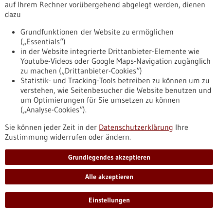
auf Ihrem Rechner vorübergehend abgelegt werden, dienen
dazu
Workshop zur Bioökonomie im Alb-Donau-
Grundfunktionen der Website zu ermöglichen
Kreis
(„Essentials“)
Als gemeinsame Veranstaltung von BIOPRO Baden-
in der Website integrierte Drittanbieter-Elemente wie
Württemberg und dem Landratsamt Alb-Donau-Kreis fand
Youtube-Videos oder Google Maps-Navigation zugänglich
am 5. Juli 2022 im Rahmen des Interreg-
zu machen („Drittanbieter-Cookies“)
Donauraumprogrammprojektes „GoDanuBio“ der Workshop
Statistik- und Tracking-Tools betreiben zu können um zu
„Bioökonomie im Alb-Donau-Kreis: Ansatzpunkte für eine
verstehen, wie Seitenbesucher die Website benutzen und
nachhaltigere Wirtschaftsweise durch intelligente Nutzung
um Optimierungen für Sie umsetzen zu können
von Biomasse und Reststoffen“ statt.
(„Analyse-Cookies“).
https://www.bio-
Sie können jeder Zeit in der
Datenschutzerklärung
Ihre
pro.de/infothek/pressemitteilungen/workshop-zur-
Zustimmung widerrufen oder ändern.
biooekonomie-im-alb-donau-kreis
Grundlegendes akzeptieren
Pressemitteilung - 06.07.2022
Alle akzeptieren
Krebsdiagnostik im Blut soll für
Hirntumorpatient/-innen weiterentwickelt
Einstellungen
werden