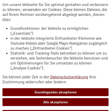
Um unsere Webseite für Sie optimal gestalten und verbessern
Erscheinungsdatum
zu können, verwenden wir Cookies: Diese kleinen Dateien, die
auf Ihrem Rechner vorübergehend abgelegt werden, dienen
dazu
zurücksetzen
Grundfunktionen der Website zu ermöglichen
(„Essentials“)
anzeigen
in der Website integrierte Drittanbieter-Elemente wie
Youtube-Videos oder Google Maps-Navigation zugänglich
zu machen („Drittanbieter-Cookies“)
Statistik- und Tracking-Tools betreiben zu können um zu
verstehen, wie Seitenbesucher die Website benutzen und
Nach oben
um Optimierungen für Sie umsetzen zu können
(„Analyse-Cookies“).
Sie können jeder Zeit in der
Datenschutzerklärung
Ihre
Informiert bleiben
Zustimmung widerrufen oder ändern.
Newsletter abonnieren
Grundlegendes akzeptieren
Alle akzeptieren