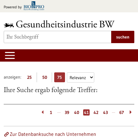
zum
Powered by
Inhalt
springen
suchen
anzeigen:
25
50
75
Ihre Suche ergab folgende Treffer:
…
…
1
39
40
41
42
43
67
Zur Datenbanksuche nach Unternehmen