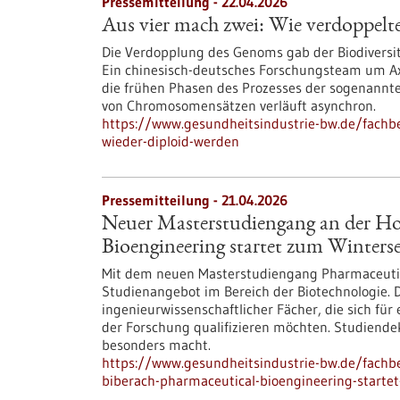
Pressemitteilung - 22.04.2026
Aus vier mach zwei: Wie verdoppel
Die Verdopplung des Genoms gab der Biodiversit
Ein chinesisch-deutsches Forschungsteam um Ax
die frühen Phasen des Prozesses der sogenannten
von Chromosomensätzen verläuft asynchron.
https://www.gesundheitsindustrie-bw.de/fachb
wieder-diploid-werden
Pressemitteilung - 21.04.2026
Neuer Masterstudiengang an der Ho
Bioengineering startet zum Winters
Mit dem neuen Masterstudiengang Pharmaceutica
Studienangebot im Bereich der Biotechnologie. 
ingenieurwissenschaftlicher Fächer, die sich für
der Forschung qualifizieren möchten. Studiendek
besonders macht.
https://www.gesundheitsindustrie-bw.de/fach
biberach-pharmaceutical-bioengineering-start