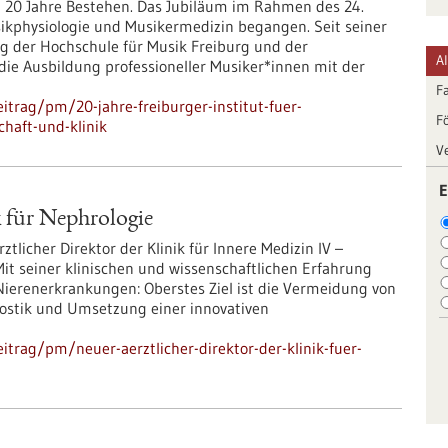
rt 20 Jahre Bestehen. Das Jubiläum im Rahmen des 24.
ikphysiologie und Musikermedizin begangen. Seit seiner
 der Hochschule für Musik Freiburg und der
A
 die Ausbildung professioneller Musiker*innen mit der
F
trag/pm/20-jahre-freiburger-institut-fuer-
F
chaft-und-klinik
V
E
k für Nephrologie
Ärztlicher Direktor der Klinik für Innere Medizin IV –
it seiner klinischen und wissenschaftlichen Erfahrung
Nierenerkrankungen: Oberstes Ziel ist die Vermeidung von
nostik und Umsetzung einer innovativen
trag/pm/neuer-aerztlicher-direktor-der-klinik-fuer-