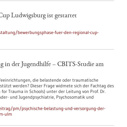
up Ludwigsburg ist gestartet
staltung/bewerbungsphase-fuer-den-regional-cup-
g in der Jugendhilfe – CBITS-​Studie am
feeinrichtungen, die belastende oder traumatische
tützt werden? Dieser Frage widmete sich der Fachtag des
n for Trauma in Schools) unter der Leitung von Prof. Dr.
Kinder-​ und Jugendpsychiatrie, Psychosomatik und
eitrag/pm/psychische-belastung-und-versorgung-der-
kum-ulm