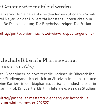
te Genome wieder diploid werden
ät vermutlich einen entscheidenden evolutionären Schub.
el Meyer von der Universität Konstanz untersuchte nun
 Re-Diploidisierung. Die Ergebnisse zeigen: Die Fusion
eitrag/pm/aus-vier-mach-zwei-wie-verdoppelte-genome-
chschule Biberach: Pharmaceutical
emester 2026/27
l Bioengineering erweitert die Hochschule Biberach ihr
Der Studiengang richtet sich an AbsolventInnen natur- und
 eine Karriere in der biopharmazeutischen Industrie oder in
anin Prof. Dr. Ebert erklärt im Interview, was das Studium
beitrag/pm/neuer-masterstudiengang-der-hochschule-
et-zum-wintersemester-202627