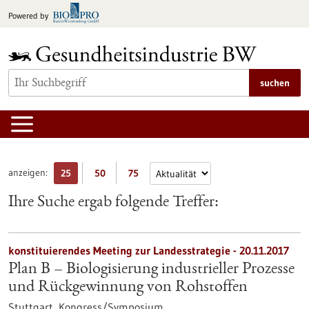
zum
Powered by
Inhalt
springen
suchen
anzeigen:
25
50
75
Ihre Suche ergab folgende Treffer:
konstituierendes Meeting zur Landesstrategie -
20.11.2017
Plan B – Biologisierung industrieller Prozesse
und Rückgewinnung von Rohstoffen
Stuttgart,
Kongress/Symposium