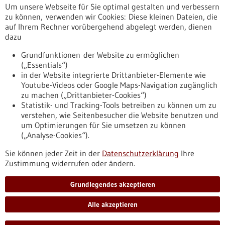
Um unsere Webseite für Sie optimal gestalten und verbessern
Erscheinungsdatum
zu können, verwenden wir Cookies: Diese kleinen Dateien, die
auf Ihrem Rechner vorübergehend abgelegt werden, dienen
dazu
zurücksetzen
Grundfunktionen der Website zu ermöglichen
(„Essentials“)
anzeigen
in der Website integrierte Drittanbieter-Elemente wie
Youtube-Videos oder Google Maps-Navigation zugänglich
zu machen („Drittanbieter-Cookies“)
Statistik- und Tracking-Tools betreiben zu können um zu
verstehen, wie Seitenbesucher die Website benutzen und
Nach oben
um Optimierungen für Sie umsetzen zu können
(„Analyse-Cookies“).
Sie können jeder Zeit in der
Datenschutzerklärung
Ihre
Informiert bleiben
Zustimmung widerrufen oder ändern.
Newsletter abonnieren
Grundlegendes akzeptieren
Alle akzeptieren