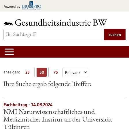
zum
Powered by
Inhalt
springen
suchen
anzeigen:
25
50
75
Ihre Suche ergab folgende Treffer:
Fachbeitrag - 14.08.2024
NMI Naturwissenschaftliches und
Medizinisches Institut an der Universität
Tübingen