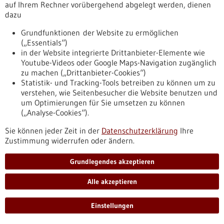
auf Ihrem Rechner vorübergehend abgelegt werden, dienen
Lebererkrankungen Fortschritte in Therapie
dazu
und Forschung
Grundfunktionen der Website zu ermöglichen
Leberkrankheiten werden oft unterschätzt, sind aber weit
(„Essentials“)
verbreitet und können, vor allem bei chronischem Verlauf,
in der Website integrierte Drittanbieter-Elemente wie
schwerwiegende und sogar lebensbedrohende Auswirkungen
Youtube-Videos oder Google Maps-Navigation zugänglich
haben. Die häufigsten Ursachen sind Hepatitis-Viren,
zu machen („Drittanbieter-Cookies“)
übermäßiger Alkohol und Übergewicht; seltener sind
Statistik- und Tracking-Tools betreiben zu können um zu
angeborene oder autoimmune Lebererkrankungen. Dank
verstehen, wie Seitenbesucher die Website benutzen und
neuer Entwicklungen in der medizinischen Forschung können
um Optimierungen für Sie umsetzen zu können
zum Beispiel chronische Hepatitis B und C gut behandelt
(„Analyse-Cookies“).
werden.
https://www.gesundheitsindustrie-
Sie können jeder Zeit in der
Datenschutzerklärung
Ihre
bw.de/fachbeitrag/dossier/lebererkrankungen-fortschritte-
Zustimmung widerrufen oder ändern.
in-therapie-und-forschung
Grundlegendes akzeptieren
Dossier - 05.11.2012
Alle akzeptieren
Einstellungen