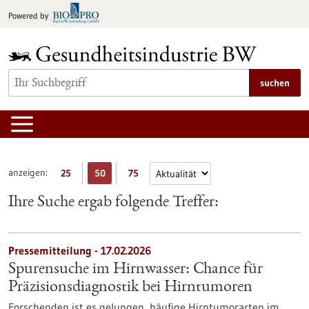
zum
Powered by
Inhalt
springen
suchen
anzeigen:
25
50
75
Ihre Suche ergab folgende Treffer:
Pressemitteilung - 17.02.2026
Spurensuche im Hirnwasser: Chance für
Präzisionsdiagnostik bei Hirntumoren
Forschenden ist es gelungen, häufige Hirntumorarten im