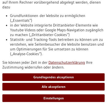
auf Ihrem Rechner vorübergehend abgelegt werden, dienen
bw.de/fachbeitrag/pm/land-foerdert-praeventionsnetzwerk-
dazu
mit-rund-zwei-millionen-euro
Grundfunktionen der Website zu ermöglichen
(„Essentials“)
Pressemitteilung - 29.01.2026
in der Website integrierte Drittanbieter-Elemente wie
Stoffwechsel zentrale Schaltstelle für ein
Youtube-Videos oder Google Maps-Navigation zugänglich
zu machen („Drittanbieter-Cookies“)
gesundes Leben und natürliches Altern
Statistik- und Tracking-Tools betreiben zu können um zu
Neue Forschungsergebnisse der Medizinischen Fakultät
verstehen, wie Seitenbesucher die Website benutzen und
Mannheim der Universität Heidelberg unter der Leitung von
um Optimierungen für Sie umsetzen zu können
Professorin Dr. Gergana Dobreva und dem Team der
(„Analyse-Cookies“).
Abteilung für Kardiovaskuläre Genomik und Epigenomik
zeigen, dass der Zellstoffwechsel nicht nur als Treibstoff für
Sie können jeder Zeit in der
Datenschutzerklärung
Ihre
das Herz dient, sondern auch direkt die epigenetischen
Zustimmung widerrufen oder ändern.
Programme kontrolliert, die die Gesundheit von Herz und
Gefäßen, Alterung sowie Erkrankungen steuern.
Grundlegendes akzeptieren
https://www.gesundheitsindustrie-
bw.de/fachbeitrag/pm/stoffwechsel-zentrale-schaltstelle-
Alle akzeptieren
fuer-ein-gesundes-leben-und-natuerliches-altern
Einstellungen
Die Transkription umschreiben, um zu heilen - 29.01.2026