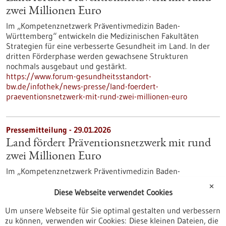
zwei Millionen Euro
Im „Kompetenznetzwerk Präventivmedizin Baden-
Württemberg“ entwickeln die Medizinischen Fakultäten
Strategien für eine verbesserte Gesundheit im Land. In der
dritten Förderphase werden gewachsene Strukturen
nochmals ausgebaut und gestärkt.
https://www.forum-gesundheitsstandort-
bw.de/infothek/news-presse/land-foerdert-
praeventionsnetzwerk-mit-rund-zwei-millionen-euro
Pressemitteilung - 29.01.2026
Land fördert Präventionsnetzwerk mit rund
zwei Millionen Euro
Im „Kompetenznetzwerk Präventivmedizin Baden-
Württemberg“ entwickeln die Medizinischen Fakultäten
✕
Strategien für eine verbesserte Gesundheit im Land. In der
Diese Webseite verwendet Cookies
dritten Förderphase werden gewachsene Strukturen
Um unsere Webseite für Sie optimal gestalten und verbessern
nochmals ausgebaut und gestärkt.
zu können, verwenden wir Cookies: Diese kleinen Dateien, die
https://www.gesundheitsindustrie-