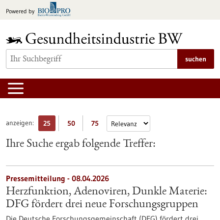
zum
Powered by
Inhalt
springen
suchen
anzeigen:
25
50
75
Ihre Suche ergab folgende Treffer:
Pressemitteilung - 08.04.2026
Herzfunktion, Adenoviren, Dunkle Materie:
DFG fördert drei neue Forschungsgruppen
Die Deutsche Forschungsgemeinschaft (DFG) fördert drei