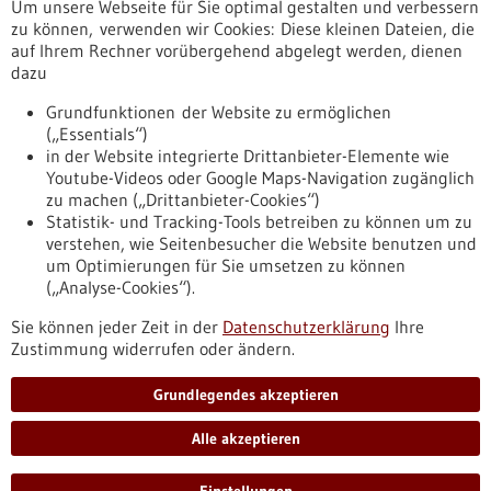
Um unsere Webseite für Sie optimal gestalten und verbessern
Erscheinungsdatum
zu können, verwenden wir Cookies: Diese kleinen Dateien, die
auf Ihrem Rechner vorübergehend abgelegt werden, dienen
dazu
zurücksetzen
Grundfunktionen der Website zu ermöglichen
(„Essentials“)
anzeigen
in der Website integrierte Drittanbieter-Elemente wie
Youtube-Videos oder Google Maps-Navigation zugänglich
zu machen („Drittanbieter-Cookies“)
Statistik- und Tracking-Tools betreiben zu können um zu
verstehen, wie Seitenbesucher die Website benutzen und
Nach oben
um Optimierungen für Sie umsetzen zu können
(„Analyse-Cookies“).
Sie können jeder Zeit in der
Datenschutzerklärung
Ihre
Informiert bleiben
Zustimmung widerrufen oder ändern.
Newsletter abonnieren
Grundlegendes akzeptieren
Alle akzeptieren
2026
©