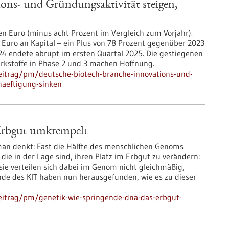
ons- und Gründungsaktivität steigen,
en Euro (minus acht Prozent im Vergleich zum Vorjahr).
 Euro an Kapital – ein Plus von 78 Prozent gegenüber 2023
24 endete abrupt im ersten Quartal 2025. Die gestiegenen
irkstoffe in Phase 2 und 3 machen Hoffnung.
eitrag/pm/deutsche-biotech-branche-innovations-und-
haeftigung-sinken
Erbgut umkrempelt
an denkt: Fast die Hälfte des menschlichen Genoms
ie in der Lage sind, ihren Platz im Erbgut zu verändern:
sie verteilen sich dabei im Genom nicht gleichmäßig,
nde des KIT haben nun herausgefunden, wie es zu dieser
eitrag/pm/genetik-wie-springende-dna-das-erbgut-