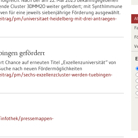
rfolgreich. Nach der am 22. Mai 2025 bekanntgegebenen
hende Cluster 3DMM2O weiter gefördert; mit SynthImmune
ven für eine jeweils siebenjährige Förderung ausgewählt.
itrag/pm/universitaet-heidelberg-mit-drei-antraegen-
A
F
F
V
bingen gefördert
E
rt Chance auf erneuten Titel „Exzellenzuniversität“ von
 Suche nach neuen Fördermöglichkeiten
eitrag/pm/sechs-exzellenzcluster-werden-tuebingen-
/infothek/pressemappen-