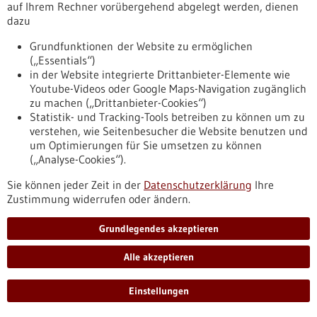
auf Ihrem Rechner vorübergehend abgelegt werden, dienen
dazu
Workshop zur Bioökonomie im Alb-Donau-
Grundfunktionen der Website zu ermöglichen
Kreis
(„Essentials“)
Als gemeinsame Veranstaltung von BIOPRO Baden-
in der Website integrierte Drittanbieter-Elemente wie
Württemberg und dem Landratsamt Alb-Donau-Kreis fand
Youtube-Videos oder Google Maps-Navigation zugänglich
am 5. Juli 2022 im Rahmen des Interreg-
zu machen („Drittanbieter-Cookies“)
Donauraumprogrammprojektes „GoDanuBio“ der Workshop
Statistik- und Tracking-Tools betreiben zu können um zu
„Bioökonomie im Alb-Donau-Kreis: Ansatzpunkte für eine
verstehen, wie Seitenbesucher die Website benutzen und
nachhaltigere Wirtschaftsweise durch intelligente Nutzung
um Optimierungen für Sie umsetzen zu können
von Biomasse und Reststoffen“ statt.
(„Analyse-Cookies“).
https://www.bio-
Sie können jeder Zeit in der
Datenschutzerklärung
Ihre
pro.de/infothek/pressemitteilungen/workshop-zur-
Zustimmung widerrufen oder ändern.
biooekonomie-im-alb-donau-kreis
Grundlegendes akzeptieren
Pressemitteilung - 06.07.2022
Alle akzeptieren
Krebsdiagnostik im Blut soll für
Hirntumorpatient/-innen weiterentwickelt
Einstellungen
werden