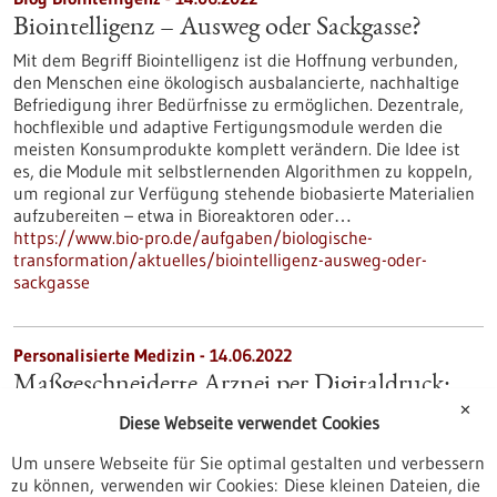
Biointelligenz – Ausweg oder Sackgasse?
Mit dem Begriff Biointelligenz ist die Hoffnung verbunden,
den Menschen eine ökologisch ausbalancierte, nachhaltige
Befriedigung ihrer Bedürfnisse zu ermöglichen. Dezentrale,
hochflexible und adaptive Fertigungsmodule werden die
meisten Konsumprodukte komplett verändern. Die Idee ist
es, die Module mit selbstlernenden Algorithmen zu koppeln,
um regional zur Verfügung stehende biobasierte Materialien
aufzubereiten – etwa in Bioreaktoren oder…
https://www.bio-pro.de/aufgaben/biologische-
transformation/aktuelles/biointelligenz-ausweg-oder-
sackgasse
Personalisierte Medizin - 14.06.2022
Maßgeschneiderte Arznei per Digitaldruck:
✕
eine medizinisch-technische Revolution in 3D
Diese Webseite verwendet Cookies
Beim Stichwort „Digitalisierung im Gesundheitswesen“
Um unsere Webseite für Sie optimal gestalten und verbessern
denken viele zuerst an Video-Sprechstunden oder die
zu können, verwenden wir Cookies: Diese kleinen Dateien, die
elektronische Patientenakte. Aber die Möglichkeiten der