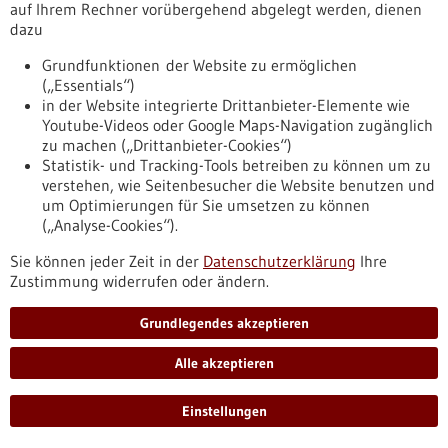
auf Ihrem Rechner vorübergehend abgelegt werden, dienen
Technologie gehen noch viel weiter. So hat sich die DiHeSys
dazu
Digital-Health-Systems GmbH aus Schwäbisch Gemünd auf
den Weg gemacht, die Arzneimittelherstellung per
Grundfunktionen der Website zu ermöglichen
Digitaldruck zu revolutionieren. Für die Personalisierte
(„Essentials“)
Medizin ist dies ein Meilenstein.
in der Website integrierte Drittanbieter-Elemente wie
https://www.gesundheitsindustrie-
Youtube-Videos oder Google Maps-Navigation zugänglich
bw.de/fachbeitrag/pm/massgeschneiderte-arznei-
zu machen („Drittanbieter-Cookies“)
digitaldruck-eine-medizinisch-technische-revolution-3d
Statistik- und Tracking-Tools betreiben zu können um zu
verstehen, wie Seitenbesucher die Website benutzen und
um Optimierungen für Sie umsetzen zu können
Personalisierte Medizin - 14.06.2022
(„Analyse-Cookies“).
Maßgeschneiderte Arznei per Digitaldruck:
Sie können jeder Zeit in der
Datenschutzerklärung
Ihre
eine medizinisch-technische Revolution in 3D
Zustimmung widerrufen oder ändern.
Beim Stichwort „Digitalisierung im Gesundheitswesen“
denken viele zuerst an Video-Sprechstunden oder die
Grundlegendes akzeptieren
elektronische Patientenakte. Aber die Möglichkeiten der
Technologie gehen noch viel weiter. So hat sich die DiHeSys
Alle akzeptieren
Digital-Health-Systems GmbH aus Schwäbisch Gemünd auf
den Weg gemacht, die Arzneimittelherstellung per
Einstellungen
Digitaldruck zu revolutionieren. Für die Personalisierte
Medizin ist dies ein Meilenstein.