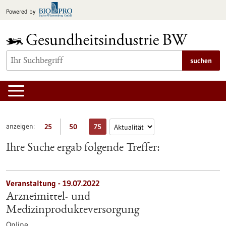
zum
Powered by
Inhalt
springen
suchen
anzeigen:
25
50
75
Ihre Suche ergab folgende Treffer:
Veranstaltung -
19.07.2022
Arzneimittel- und
Medizinprodukteversorgung
Online