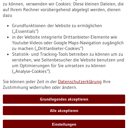
Erscheinungsdatum
zu können, verwenden wir Cookies: Diese kleinen Dateien, die
auf Ihrem Rechner vorübergehend abgelegt werden, dienen
dazu
zurücksetzen
Grundfunktionen der Website zu ermöglichen
(„Essentials“)
anzeigen
in der Website integrierte Drittanbieter-Elemente wie
Youtube-Videos oder Google Maps-Navigation zugänglich
zu machen („Drittanbieter-Cookies“)
Statistik- und Tracking-Tools betreiben zu können um zu
verstehen, wie Seitenbesucher die Website benutzen und
Nach oben
um Optimierungen für Sie umsetzen zu können
(„Analyse-Cookies“).
Sie können jeder Zeit in der
Datenschutzerklärung
Ihre
Informiert bleiben
Zustimmung widerrufen oder ändern.
Newsletter abonnieren
Grundlegendes akzeptieren
Alle akzeptieren
2026
©
Einstellungen