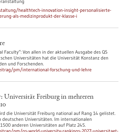
eranstaltung
altung/healthtech-innovation-insight-personalisierte-
erung-als-medizinprodukt-der-klasse-i
re
al Faculty“: Von allen in der aktuellen Ausgabe des QS
schen Universitäten hat die Universität Konstanz den
nden und Forschenden.
itrag/pm/international-forschung-und-lehre
 Universität Freiburg in mehreren
 10
rd die Universität Freiburg national auf Rang 14 gelistet.
n deutschen Universitäten. Im internationalen
 1500 anderen Universitäten auf Platz 245.
itrag/pm/qs-world-university-rankings-2027-universitaet-