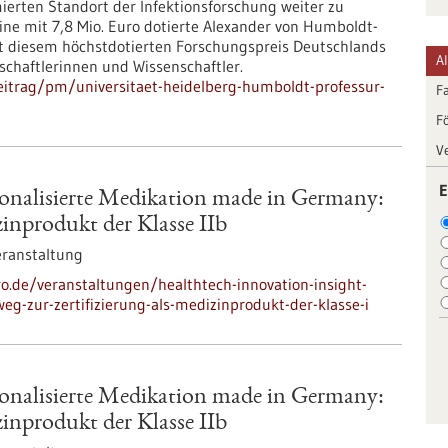
ierten Standort der Infektionsforschung weiter zu
 eine mit 7,8 Mio. Euro dotierte Alexander von Humboldt-
t diesem höchstdotierten Forschungspreis Deutschlands
A
schaftlerinnen und Wissenschaftler.
itrag/pm/universitaet-heidelberg-humboldt-professur-
F
F
V
E
sonalisierte Medikation made in Germany:
zinprodukt der Klasse IIb
eranstaltung
ro.de/veranstaltungen/healthtech-innovation-insight-
g-zur-zertifizierung-als-medizinprodukt-der-klasse-i
sonalisierte Medikation made in Germany:
zinprodukt der Klasse IIb