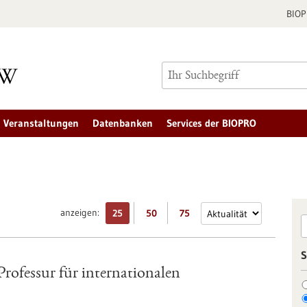
BIO
Veranstaltungen
Datenbanken
Services der BIOPRO
anzeigen:
25
50
75
S
rofessur für internationalen