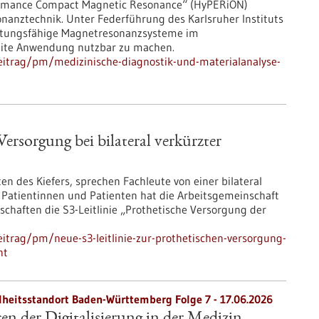
ormance Compact Magnetic Resonance“ (HyPERiON)
onanztechnik. Unter Federführung des Karlsruher Instituts
eistungsfähige Magnetresonanzsysteme im
reite Anwendung nutzbar zu machen.
eitrag/pm/medizinische-diagnostik-und-materialanalyse-
Versorgung bei bilateral verkürzter
n des Kiefers, sprechen Fachleute von einer bilateral
r Patientinnen und Patienten hat die Arbeitsgemeinschaft
chaften die S3-​Leitlinie „Prothetische Versorgung der
itrag/pm/neue-s3-leitlinie-zur-prothetischen-versorgung-
ht
heitsstandort Baden-Württemberg Folge 7 - 17.06.2026