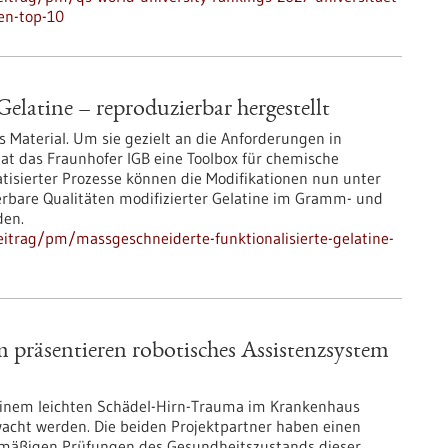
en-top-10
elatine – reproduzierbar hergestellt
hes Material. Um sie gezielt an die Anforderungen in
at das Fraunhofer IGB eine Toolbox für chemische
atisierter Prozesse können die Modifikationen nun unter
erbare Qualitäten modifizierter Gelatine im Gramm- und
den.
itrag/pm/massgeschneiderte-funktionalisierte-gelatine-
räsentieren robotisches Assistenzsystem
einem leichten Schädel-Hirn-Trauma im Krankenhaus
ht werden. Die beiden Projektpartner haben einen
nemäßigen Prüfungen des Gesundheitszustands dieser