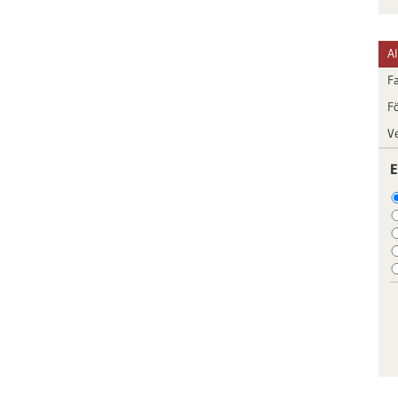
A
F
F
V
E