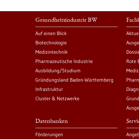
Gesundheitsindustrie BW
Fachb
Auf einen Blick
Aktue
Biotechnologie
Ausge
Medizintechnik
Dossi
Pharmazeutische Industrie
Rote 
Ausbildung/Studium
Mediz
Gründungsland Baden-Württemberg
Pharm
Infrastruktur
Diagn
Cluster & Netzwerke
Grund
Ausge
Datenbanken
Serv
Förderungen
Angeb