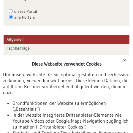
dieses Portal
alle Portale
Allgemein
Fachbeiträge
Förderungen
✕
Diese Webseite verwendet Cookies
Veranstaltungen
Um unsere Webseite für Sie optimal gestalten und verbessern
Erscheinungsdatum
zu können, verwenden wir Cookies: Diese kleinen Dateien, die
auf Ihrem Rechner vorübergehend abgelegt werden, dienen
dazu
zurücksetzen
Grundfunktionen der Website zu ermöglichen
(„Essentials“)
anzeigen
in der Website integrierte Drittanbieter-Elemente wie
Youtube-Videos oder Google Maps-Navigation zugänglich
zu machen („Drittanbieter-Cookies“)
Statistik- und Tracking-Tools betreiben zu können um zu