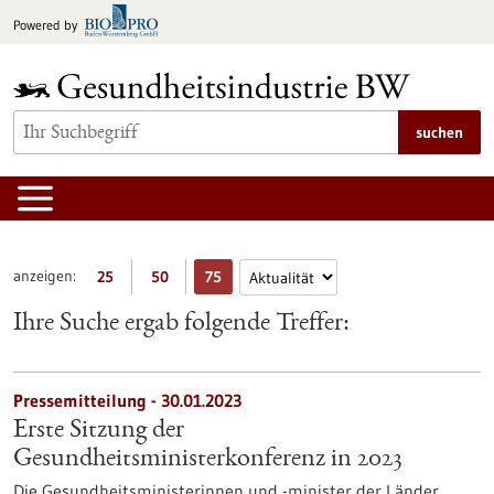
zum
Powered by
Inhalt
springen
suchen
anzeigen:
25
50
75
Ihre Suche ergab folgende Treffer:
Pressemitteilung - 30.01.2023
Erste Sitzung der
Gesundheitsministerkonferenz in 2023
Die Gesundheitsministerinnen und -minister der Länder