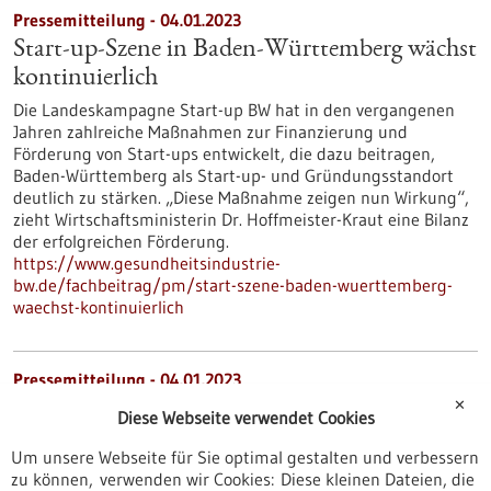
Pressemitteilung - 04.01.2023
Start-up-Szene in Baden-Württemberg wächst
kontinuierlich
Die Landeskampagne Start-up BW hat in den vergangenen
Jahren zahlreiche Maßnahmen zur Finanzierung und
Förderung von Start-ups entwickelt, die dazu beitragen,
Baden-Württemberg als Start-up- und Gründungsstandort
deutlich zu stärken. „Diese Maßnahme zeigen nun Wirkung“,
zieht Wirtschaftsministerin Dr. Hoffmeister-Kraut eine Bilanz
der erfolgreichen Förderung.
https://www.gesundheitsindustrie-
bw.de/fachbeitrag/pm/start-szene-baden-wuerttemberg-
waechst-kontinuierlich
Pressemitteilung - 04.01.2023
✕
32 Mio. Euro für Fraunhofer-Gesellschaft
Diese Webseite verwendet Cookies
Die Fraunhofer-Gesellschaft erhält vom Ministerium für
Um unsere Webseite für Sie optimal gestalten und verbessern
Wirtschaft, Arbeit und Tourismus im Jahr 2022 insgesamt 32
zu können, verwenden wir Cookies: Diese kleinen Dateien, die
Millionen Euro im Rahmen der Grundfinanzierung und für