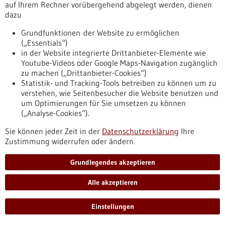
auf Ihrem Rechner vorübergehend abgelegt werden, dienen
Investitionen. Das gab Wirtschaftsministerin Dr. Nicole
dazu
Hoffmeister-Kraut bekannt. Von der Förderung entfallen 10
Millionen Euro auf den Anteil des Landes an der
Grundfunktionen der Website zu ermöglichen
Grundfinanzierung der Forschungsorganisation.
(„Essentials“)
https://www.gesundheitsindustrie-
in der Website integrierte Drittanbieter-Elemente wie
bw.de/fachbeitrag/pm/32-mio-euro-fuer-fraunhofer-
Youtube-Videos oder Google Maps-Navigation zugänglich
gesellschaft
zu machen („Drittanbieter-Cookies“)
Statistik- und Tracking-Tools betreiben zu können um zu
verstehen, wie Seitenbesucher die Website benutzen und
Pressemitteilung - 02.01.2023
um Optimierungen für Sie umsetzen zu können
(„Analyse-Cookies“).
Wirtschaftsministerium fördert 10 Projekte im
Bereich klimaneutrale Produktion
Sie können jeder Zeit in der
Datenschutzerklärung
Ihre
Zustimmung widerrufen oder ändern.
Im Rahmen des Innovationswettbewerbs „Klimaneutrale
Produktion mittels Industrie 4.0-Lösungen“ wurden 10
Projekte bewilligt und mit rund 3,3 Millionen Euro
Grundlegendes akzeptieren
Fördervolumen unterstützt. Damit sollen vor allem kleinen
und mittleren Unternehmen bei der Umsetzung der
Alle akzeptieren
digitalen Transformation geholfen werden.
https://www.bio-pro.de/aufgaben/biologische-
Einstellungen
transformation/aktuelles/wirtschaftsministerium-foerdert-
10-projekte-im-bereich-klimaneutrale-produktion