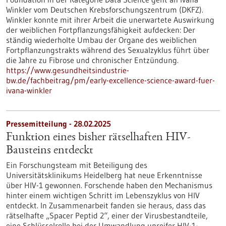
Winkler vom Deutschen Krebsforschungszentrum (DKFZ).
Winkler konnte mit ihrer Arbeit die unerwartete Auswirkung
der weiblichen Fortpflanzungsfähigkeit aufdecken: Der
ständig wiederholte Umbau der Organe des weiblichen
Fortpflanzungstrakts während des Sexualzyklus führt über
die Jahre zu Fibrose und chronischer Entzündung.
https://www.gesundheitsindustrie-
bw.de/fachbeitrag/pm/early-excellence-science-award-fuer-
ivana-winkler
Pressemitteilung - 28.02.2025
Funktion eines bisher rätselhaften HIV-
Bausteins entdeckt
Ein Forschungsteam mit Beteiligung des
Universitätsklinikums Heidelberg hat neue Erkenntnisse
über HIV-1 gewonnen. Forschende haben den Mechanismus
hinter einem wichtigen Schritt im Lebenszyklus von HIV
entdeckt. In Zusammenarbeit fanden sie heraus, dass das
rätselhafte „Spacer Peptid 2“, einer der Virusbestandteile,
eine Schlüsselrolle bei der Umwandlung unreifer HIV-1-