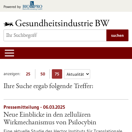
zum
Powered by
Inhalt
springen
suchen
anzeigen:
25
50
75
Ihre Suche ergab folgende Treffer:
Pressemitteilung - 06.03.2025
Neue Einblicke in den zellulären
Wirkmechanismus von Psilocybin
Eine aktuelle Studie des Hector Instituts für Translationale