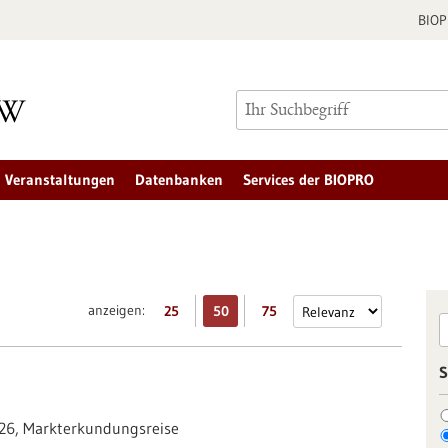
BIO
Veranstaltungen
Datenbanken
Services der BIOPRO
anzeigen:
25
50
75
S
026,
Markterkundungsreise