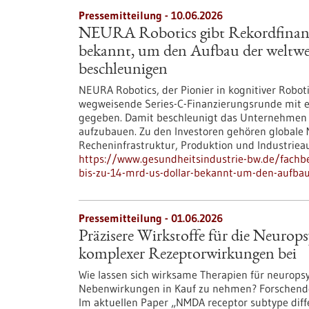
Pressemitteilung - 10.06.2026
NEURA Robotics gibt Rekordfinanzi
bekannt, um den Aufbau der weltwei
beschleunigen
NEURA Robotics, der Pionier in kognitiver Robot
wegweisende Series-C-Finanzierungsrunde mit ei
gegeben. Damit beschleunigt das Unternehmen se
aufzubauen. Zu den Investoren gehören globale M
Recheninfrastruktur, Produktion und Industriea
https://www.gesundheitsindustrie-bw.de/fachbe
bis-zu-14-mrd-us-dollar-bekannt-um-den-aufbau-
Pressemitteilung - 01.06.2026
Präzisere Wirkstoffe für die Neurop
komplexer Rezeptorwirkungen bei
Wie lassen sich wirksame Therapien für neurop
Nebenwirkungen in Kauf zu nehmen? Forschende 
Im aktuellen Paper „NMDA receptor subtype differe