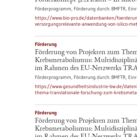
Förderkonzept „e2Health – In silic
Förderprogramm,
Förderung durch:
BMFTR,
Einr
https://www.bio-pro.de/datenbanken/foerderun
versorgungsrelevante-anwendung-von-silico-me
Förderung
Förderung von Projekten zum Them
Krebsmetabolismus: Multidisziplin
im Rahmen des EU-Netzwerks T
Förderprogramm,
Förderung durch:
BMFTR,
Einr
https://www.gesundheitsindustrie-bw.de/date
thema-translationale-forschung-zum-krebsmetab
Förderung
Förderung von Projekten zum Them
Krebsmetabolismus: Multidisziplin