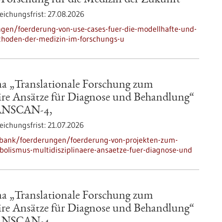
o-Forschung für die Medizin der Zukunft“
eichungsfrist:
27.08.2026
gen/foerderung-von-use-cases-fuer-die-modellhafte-und-
thoden-der-medizin-im-forschungs-u
a „Translationale Forschung zum
äre Ansätze für Diagnose und Behandlung“
RANSCAN-4,
eichungsfrist:
21.07.2026
nbank/foerderungen/foerderung-von-projekten-zum-
olismus-multidisziplinaere-ansaetze-fuer-diagnose-und
a „Translationale Forschung zum
äre Ansätze für Diagnose und Behandlung“