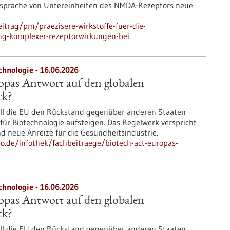
 Ansprache von Untereinheiten des NMDA-Rezeptors neue
itrag/pm/praezisere-wirkstoffe-fuer-die-
ung-komplexer-rezeptorwirkungen-bei
chnologie - 16.06.2026
opas Antwort auf den globalen
ck?
ill die EU den Rückstand gegenüber anderen Staaten
ür Biotechnologie aufsteigen. Das Regelwerk verspricht
d neue Anreize für die Gesundheitsindustrie.
ro.de/infothek/fachbeitraege/biotech-act-europas-
chnologie - 16.06.2026
opas Antwort auf den globalen
ck?
ill die EU den Rückstand gegenüber anderen Staaten