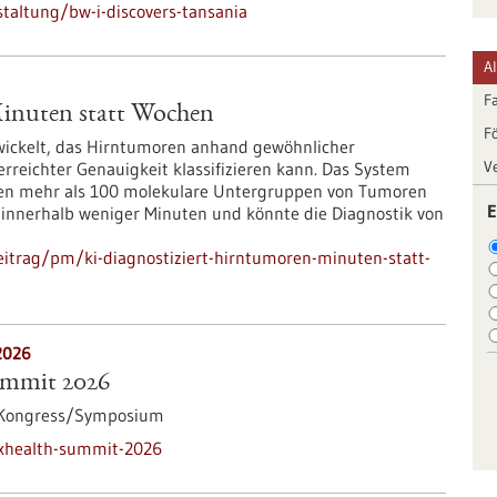
taltung/bw-i-discovers-tansania
A
F
Minuten statt Wochen
F
wickelt, das Hirntumoren anhand gewöhnlicher
V
rreichter Genauigkeit klassifizieren kann. Das System
gen mehr als 100 molekulare Untergruppen von Tumoren
E
e innerhalb weniger Minuten und könnte die Diagnostik von
itrag/pm/ki-diagnostiziert-hirntumoren-minuten-statt-
2026
ummit 2026
Kongress/Symposium
txhealth-summit-2026