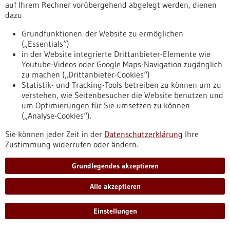
Förderprogramm,
Förderung durch:
BMFTR,
auf Ihrem Rechner vorübergehend abgelegt werden, dienen
Einreichungsfrist:
03.08.2026
dazu
https://www.gesundheitsindustrie-
Grundfunktionen der Website zu ermöglichen
bw.de/datenbank/foerderungen/richtlinie-zur-foerderung-
(„Essentials“)
des-aufbaus-von-forschungsinfrastrukturen-hochschulen-
in der Website integrierte Drittanbieter-Elemente wie
fuer-angewandte-wissenschaften-zur-erreichung-de
Youtube-Videos oder Google Maps-Navigation zugänglich
zu machen („Drittanbieter-Cookies“)
Statistik- und Tracking-Tools betreiben zu können um zu
Förderung
verstehen, wie Seitenbesucher die Website benutzen und
um Optimierungen für Sie umsetzen zu können
Richtlinie zur Förderung des Aufbaus von
(„Analyse-Cookies“).
Forschungsinfrastrukturen an Hochschulen
Sie können jeder Zeit in der
Datenschutzerklärung
Ihre
für Angewandte Wissenschaften zur
Zustimmung widerrufen oder ändern.
Erreichung der Ziele der Hightech Agenda
Deutschland (HAW-OpenSpace) im Rahmen
Grundlegendes akzeptieren
des Programms „Forschung an Hochschulen
Alle akzeptieren
für Angewandte Wissenschaften“
Förderprogramm,
Förderung durch:
BMFTR,
Einstellungen
Einreichungsfrist:
03.08.2026
https://www.bio-