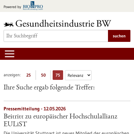
zum
Powered by
Inhalt
springen
suchen
anzeigen:
25
50
75
Ihre Suche ergab folgende Treffer:
Pressemitteilung - 12.05.2026
Beitritt zu europäischer Hochschulallianz
EULiST
Die Universität Stuttgart ist neues Mitglied der europäischen