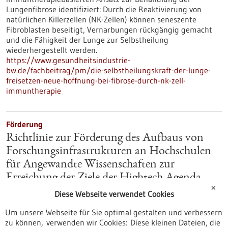
Lungenfibrose identifiziert: Durch die Reaktivierung von
natürlichen Killerzellen (NK-Zellen) können seneszente
Fibroblasten beseitigt, Vernarbungen rückgängig gemacht
und die Fähigkeit der Lunge zur Selbstheilung
wiederhergestellt werden.
https://www.gesundheitsindustrie-
bw.de/fachbeitrag/pm/die-selbstheilungskraft-der-lunge-
freisetzen-neue-hoffnung-bei-fibrose-durch-nk-zell-
immuntherapie
Förderung
Richtlinie zur Förderung des Aufbaus von
Forschungsinfrastrukturen an Hochschulen
für Angewandte Wissenschaften zur
Erreichung der Ziele der Hightech Agenda
✕
Deutschland (HAW-OpenSpace) im Rahmen
Diese Webseite verwendet Cookies
des Programms „Forschung an Hochschulen
Um unsere Webseite für Sie optimal gestalten und verbessern
für Angewandte Wissenschaften“
zu können, verwenden wir Cookies: Diese kleinen Dateien, die