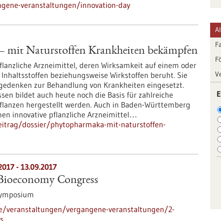
ngene-veranstaltungen/innovation-day
A
F
 mit Naturstoffen Krankheiten bekämpfen
F
lanzliche Arzneimittel, deren Wirksamkeit auf einem oder
V
Inhaltsstoffen beziehungsweise Wirkstoffen beruht. Sie
gedenken zur Behandlung von Krankheiten eingesetzt.
E
ssen bildet auch heute noch die Basis für zahlreiche
 Pflanzen hergestellt werden. Auch in Baden-Württemberg
nen innovative pflanzliche Arzneimittel…
eitrag/dossier/phytopharmaka-mit-naturstoffen-
2017
-
13.09.2017
l Bioeconomy Congress
Symposium
de/veranstaltungen/vergangene-veranstaltungen/2-
s