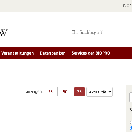
BIO
Veranstaltungen
Datenbanken
Services der BIOPRO
anzeigen:
25
50
75
S